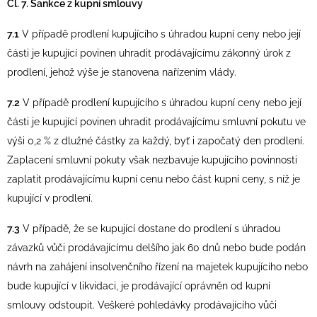
Čl. 7. Sankce z kupní smlouvy
7.1
V případě prodlení kupujícího s úhradou kupní ceny nebo její
části je kupující povinen uhradit prodávajícímu zákonný úrok z
prodlení, jehož výše je stanovena nařízením vlády.
7.2
V případě prodlení kupujícího s úhradou kupní ceny nebo její
části je kupující povinen uhradit prodávajícímu smluvní pokutu ve
výši 0,2 % z dlužné částky za každý, byť i započatý den prodlení.
Zaplacení smluvní pokuty však nezbavuje kupujícího povinnosti
zaplatit prodávajícímu kupní cenu nebo část kupní ceny, s níž je
kupující v prodlení.
7.3
V případě, že se kupující dostane do prodlení s úhradou
závazků vůči prodávajícímu delšího jak 60 dnů nebo bude podán
návrh na zahájení insolvenčního řízení na majetek kupujícího nebo
bude kupující v likvidaci, je prodávající oprávněn od kupní
smlouvy odstoupit. Veškeré pohledávky prodávajícího vůči