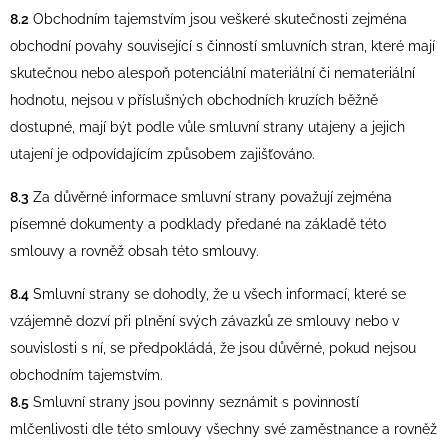
8.2
Obchodním tajemstvím jsou veškeré skutečnosti zejména
obchodní povahy související s činností smluvních stran, které mají
skutečnou nebo alespoň potenciální materiální či nemateriální
hodnotu, nejsou v příslušných obchodních kruzích běžně
dostupné, mají být podle vůle smluvní strany utajeny a jejich
utajení je odpovídajícím způsobem zajišťováno.
8.3
Za důvěrné informace smluvní strany považují zejména
písemné dokumenty a podklady předané na základě této
smlouvy a rovněž obsah této smlouvy.
8.4
Smluvní strany se dohodly, že u všech informací, které se
vzájemně dozví při plnění svých závazků ze smlouvy nebo v
souvislosti s ní, se předpokládá, že jsou důvěrné, pokud nejsou
obchodním tajemstvím.
8.5
Smluvní strany jsou povinny seznámit s povinností
mlčenlivosti dle této smlouvy všechny své zaměstnance a rovněž