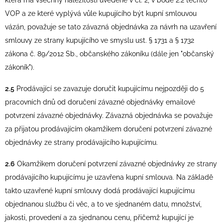
která má všechny náležitosti uvedené v čl. 2, v bodě 2.2 těchto
VOP a ze které vyplývá vůle kupujícího být kupní smlouvou
vázán, považuje se tato závazná objednávka za návrh na uzavření
smlouvy ze strany kupujícího ve smyslu ust. § 1731 a § 1732
zákona č. 89/2012 Sb., občanského zákoníku (dále jen "občanský
zákoník").
2.5
Prodávající se zavazuje doručit kupujícímu nejpozději do 5
pracovních dnů od doručení závazné objednávky emailové
potvrzení závazné objednávky. Závazná objednávka se považuje
za přijatou prodávajícím okamžikem doručení potvrzení závazné
objednávky ze strany prodávajícího kupujícímu.
2.6
Okamžikem doručení potvrzení závazné objednávky ze strany
prodávajícího kupujícímu je uzavřena kupní smlouva. Na základě
takto uzavřené kupní smlouvy dodá prodávající kupujícímu
objednanou službu či věc, a to ve sjednaném datu, množství,
jakosti, provedení a za sjednanou cenu, přičemž kupující je