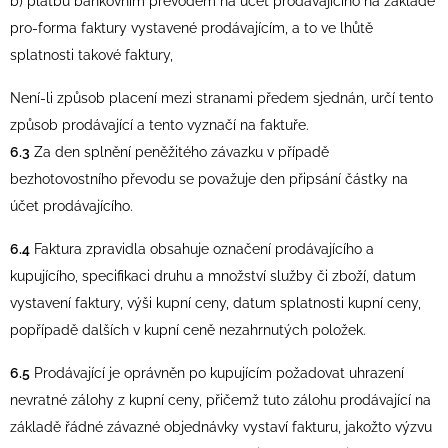
b) platbu bankovním převodem na účet prodávajícího na základě
pro-forma faktury vystavené prodávajícím, a to ve lhůtě
splatnosti takové faktury,
Není-li způsob placení mezi stranami předem sjednán, určí tento
způsob prodávající a tento vyznačí na faktuře.
6.3
Za den splnění peněžitého závazku v případě
bezhotovostního převodu se považuje den připsání částky na
účet prodávajícího.
6.4
Faktura zpravidla obsahuje označení prodávajícího a
kupujícího, specifikaci druhu a množství služby či zboží, datum
vystavení faktury, výši kupní ceny, datum splatnosti kupní ceny,
popřípadě dalších v kupní ceně nezahrnutých položek.
6.5
Prodávající je oprávněn po kupujícím požadovat uhrazení
nevratné zálohy z kupní ceny, přičemž tuto zálohu prodávající na
základě řádné závazné objednávky vystaví fakturu, jakožto výzvu