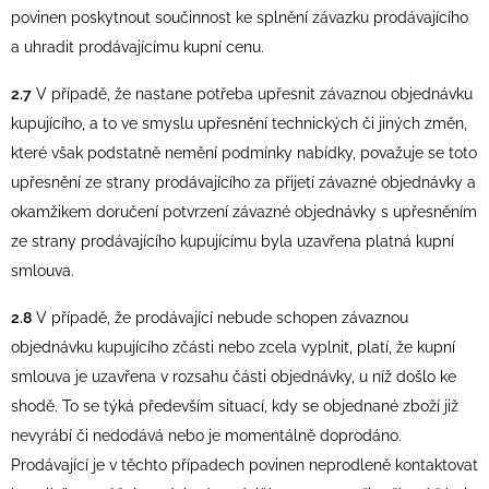
povinen poskytnout součinnost ke splnění závazku prodávajícího
a uhradit prodávajícímu kupní cenu.
2.7
V případě, že nastane potřeba upřesnit závaznou objednávku
kupujícího, a to ve smyslu upřesnění technických či jiných změn,
které však podstatně nemění podmínky nabídky, považuje se toto
upřesnění ze strany prodávajícího za přijetí závazné objednávky a
okamžikem doručení potvrzení závazné objednávky s upřesněním
ze strany prodávajícího kupujícímu byla uzavřena platná kupní
smlouva.
2.8
V případě, že prodávající nebude schopen závaznou
objednávku kupujícího zčásti nebo zcela vyplnit, platí, že kupní
smlouva je uzavřena v rozsahu části objednávky, u níž došlo ke
shodě. To se týká především situací, kdy se objednané zboží již
nevyrábí či nedodává nebo je momentálně doprodáno.
Prodávající je v těchto případech povinen neprodleně kontaktovat