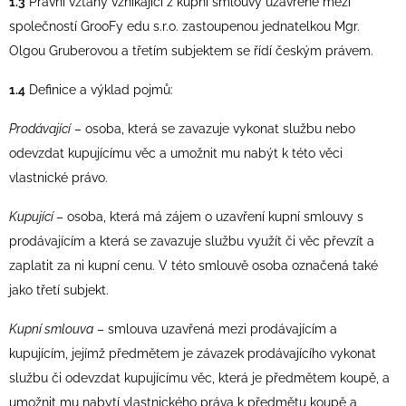
1.3
Právní vztahy vznikající z kupní smlouvy uzavřené mezi
společností GrooFy edu s.r.o. zastoupenou jednatelkou Mgr.
Olgou Gruberovou a třetím subjektem se řídí českým právem.
1.4
Definice a výklad pojmů:
Prodávající
– osoba, která se zavazuje vykonat službu nebo
odevzdat kupujícímu věc a umožnit mu nabýt k této věci
vlastnické právo.
Kupující
– osoba, která má zájem o uzavření kupní smlouvy s
prodávajícím a která se zavazuje službu využít či věc převzít a
zaplatit za ni kupní cenu. V této smlouvě osoba označená také
jako třetí subjekt.
Kupní smlouva
– smlouva uzavřená mezi prodávajícím a
kupujícím, jejímž předmětem je závazek prodávajícího vykonat
službu či odevzdat kupujícímu věc, která je předmětem koupě, a
umožnit mu nabytí vlastnického práva k předmětu koupě a