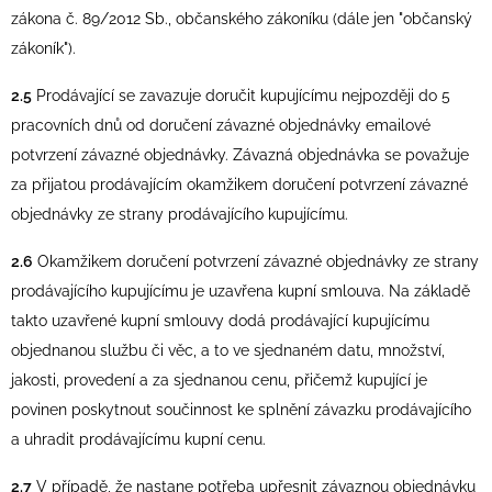
zákona č. 89/2012 Sb., občanského zákoníku (dále jen "občanský
zákoník").
2.5
Prodávající se zavazuje doručit kupujícímu nejpozději do 5
pracovních dnů od doručení závazné objednávky emailové
potvrzení závazné objednávky. Závazná objednávka se považuje
za přijatou prodávajícím okamžikem doručení potvrzení závazné
objednávky ze strany prodávajícího kupujícímu.
2.6
Okamžikem doručení potvrzení závazné objednávky ze strany
prodávajícího kupujícímu je uzavřena kupní smlouva. Na základě
takto uzavřené kupní smlouvy dodá prodávající kupujícímu
objednanou službu či věc, a to ve sjednaném datu, množství,
jakosti, provedení a za sjednanou cenu, přičemž kupující je
povinen poskytnout součinnost ke splnění závazku prodávajícího
a uhradit prodávajícímu kupní cenu.
2.7
V případě, že nastane potřeba upřesnit závaznou objednávku