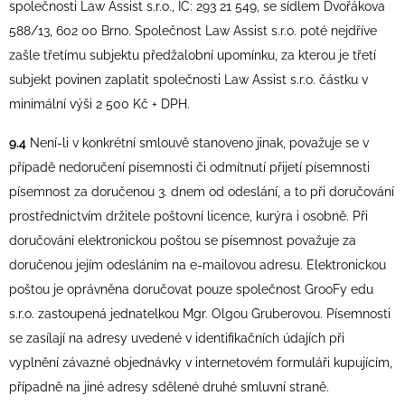
společnosti Law Assist s.r.o., IČ: 293 21 549, se sídlem Dvořákova
588/13, 602 00 Brno. Společnost Law Assist s.r.o. poté nejdříve
zašle třetímu subjektu předžalobní upomínku, za kterou je třetí
subjekt povinen zaplatit společnosti Law Assist s.r.o. částku v
minimální výši 2 500 Kč + DPH.
9.4
Není-li v konkrétní smlouvě stanoveno jinak, považuje se v
případě nedoručení písemnosti či odmítnutí přijetí písemnosti
písemnost za doručenou 3. dnem od odeslání, a to při doručování
prostřednictvím držitele poštovní licence, kurýra i osobně. Při
doručování elektronickou poštou se písemnost považuje za
doručenou jejím odesláním na e-mailovou adresu. Elektronickou
poštou je oprávněna doručovat pouze společnost GrooFy edu
s.r.o. zastoupená jednatelkou Mgr. Olgou Gruberovou. Písemnosti
se zasílají na adresy uvedené v identifikačních údajích při
vyplnění závazné objednávky v internetovém formuláři kupujícím,
případně na jiné adresy sdělené druhé smluvní straně.