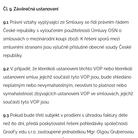
Čl. 9. Závěrečná ustanovení
9.1
Právní vztahy vyplývající ze Smlouvy se řídí právním řádem
České republiky s vyloučením použitelnosti Úmluvy OSN o
smlouvách o mezinárodní koupi zboží. K řešení sporů mezi
smluvními stranami jsou výlučně příslušné obecné soudy České
republiky.
9.2
V případě, že kterékoli ustanovení těchto VOP nebo kterékoli
ustanovení smluv, jejichž součástí tyto VOP jsou, bude shledáno
neplatným nebo nevymahatelným, neovlivní to platnost nebo
vymahatelnost zbývajících ustanovení VOP ve smlouvách, jejichž
součástí tyto VOP jsou.
9.3
Pokud bude třetí subjekt v prodlení s úhradou faktury déle
než 60 dní, předá poskytovatel řešení pohledávky společnosti
GrooFy edu s.r.o. zastoupené jednatelkou Mgr. Olgou Gruberovou