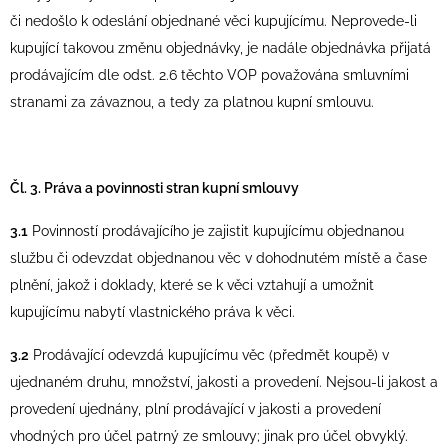
či nedošlo k odeslání objednané věci kupujícímu. Neprovede-li
kupující takovou změnu objednávky, je nadále objednávka přijatá
prodávajícím dle odst. 2.6 těchto VOP považována smluvními
stranami za závaznou, a tedy za platnou kupní smlouvu.
Čl. 3. Práva a povinnosti stran kupní smlouvy
3.1
Povinností prodávajícího je zajistit kupujícímu objednanou
službu či odevzdat objednanou věc v dohodnutém místě a čase
plnění, jakož i doklady, které se k věci vztahují a umožnit
kupujícímu nabytí vlastnického práva k věci.
3.2
Prodávající odevzdá kupujícímu věc (předmět koupě) v
ujednaném druhu, množství, jakosti a provedení. Nejsou-li jakost a
provedení ujednány, plní prodávající v jakosti a provedení
vhodných pro účel patrný ze smlouvy; jinak pro účel obvyklý.