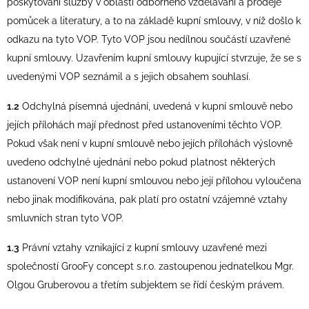
poskytování služby v oblasti odborného vzdělávání a prodeje
pomůcek a literatury, a to na základě kupní smlouvy, v níž došlo k
odkazu na tyto VOP. Tyto VOP jsou nedílnou součástí uzavřené
kupní smlouvy. Uzavřením kupní smlouvy kupující stvrzuje, že se s
uvedenými VOP seznámil a s jejich obsahem souhlasí.
1.2
Odchylná písemná ujednání, uvedená v kupní smlouvě nebo
jejích přílohách mají přednost před ustanoveními těchto VOP.
Pokud však není v kupní smlouvě nebo jejích přílohách výslovně
uvedeno odchylné ujednání nebo pokud platnost některých
ustanovení VOP není kupní smlouvou nebo její přílohou vyloučena
nebo jinak modifikována, pak platí pro ostatní vzájemné vztahy
smluvních stran tyto VOP.
1.3
Právní vztahy vznikající z kupní smlouvy uzavřené mezi
společností GrooFy concept s.r.o. zastoupenou jednatelkou Mgr.
Olgou Gruberovou a třetím subjektem se řídí českým právem.