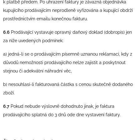
k platbě předem. Po uhrazení faktury je závazná objednávka
kupujícího prodávajícím neprodleně vyřizována a kupující obdrží
prostřednictvím emailu konečnou fakturu.
6.6
Prodávající vystavuje opravný daňový doklad (dobropis) jen
za níže uvedených podmínek:
a) jedná-li se o prodávajícím písemně uznanou reklamaci, kdy z
důvodů nemožnosti prodávajícího nelze zajistit a poskytnout
stejnou či adekvátní náhradní věc,
b) nesouhlasí-li fakturovaná částka s cenou skutečně dodaného
zboží.
6.7
Pokud nebude výslovně dohodnuto jinak, je faktura
prodávajícího splatná do 3 dnů ode dne vystavení faktury.