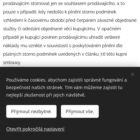
prodávajícím stornovat jen se souhlasem prodávajícího, a to
pouze v případě, kdy nedošlo k plnění storno podmínek
vzhledem k časovému období před čerpáním závazně objednané
služby či odeslání objednané věci kupujícímu. V opačném
případě je kupující povinen prodávajícímu uhradit veškeré
náklady mu vzniklé v souvislosti s poskytováním plnění dle
platných storno podmínek uvedených v článku 7.6 této kupní
smlouvy.
2.10
Ve lhůtě 24 hodin od okamžiku doručení závazné objednávky
Používáme cookies, abychom zajistili správné fungování a
prodávajícímu je kupující oprávněn oznámit prodávajícímu změnu
bezpečnost našich stránek. Tím vám můžeme zajistit tu
objednávky, a to zpravidla emailem na adresu info@groofy.cz,
nejlepší zkušenost při jejich návštěvě.
což se prodávající zavazuje akceptovat pouze v případě, že do té
doby již nevystavil na původně objednanou službu či věc fakturu
Přijmout nezbytné.
Přijmout vše.
či nedošlo k odeslání objednané věci kupujícímu. Neprovede-li
kupující takovou změnu objednávky, je nadále objednávka přijatá
Otevřít pokročilá nastavení
prodávajícím dle odst. 2.6 těchto VOP považována smluvními