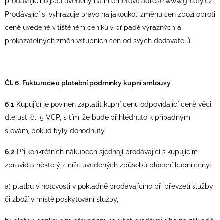
prodávajícího jsou uvedeny na internetové adrese www.groofy.cz.
Prodávající si vyhrazuje právo na jakoukoli změnu cen zboží oproti
ceně uvedené v tištěném ceníku v případě výrazných a
prokazatelných změn vstupních cen od svých dodavatelů.
Čl. 6. Fakturace a platební podmínky kupní smlouvy
6.1
Kupující je povinen zaplatit kupní cenu odpovídající ceně věci
dle ust. čl. 5 VOP, s tím, že bude přihlédnuto k případným
slevám, pokud byly dohodnuty.
6.2
Při konkrétních nákupech sjednají prodávající s kupujícím
zpravidla některý z níže uvedených způsobů placení kupní ceny:
a) platbu v hotovosti v pokladně prodávajícího při převzetí služby
či zboží v místě poskytování služby,