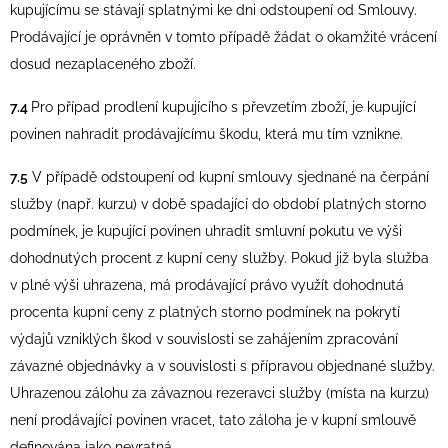
kupujícímu se stávají splatnými ke dni odstoupení od Smlouvy.
Prodávající je oprávněn v tomto případě žádat o okamžité vrácení
dosud nezaplaceného zboží.
7.4
Pro případ prodlení kupujícího s převzetím zboží, je kupující
povinen nahradit prodávajícímu škodu, která mu tím vznikne.
7.5
V případě odstoupení od kupní smlouvy sjednané na čerpání
služby (např. kurzu) v době spadající do období platných storno
podmínek, je kupující povinen uhradit smluvní pokutu ve výši
dohodnutých procent z kupní ceny služby. Pokud již byla služba
v plné výši uhrazena, má prodávající právo využít dohodnutá
procenta kupní ceny z platných storno podmínek na pokrytí
výdajů vzniklých škod v souvislosti se zahájením zpracování
závazné objednávky a v souvislosti s přípravou objednané služby.
Uhrazenou zálohu za závaznou rezeravci služby (místa na kurzu)
není prodávající povinen vracet, tato záloha je v kupní smlouvě
definována jako nevratná.