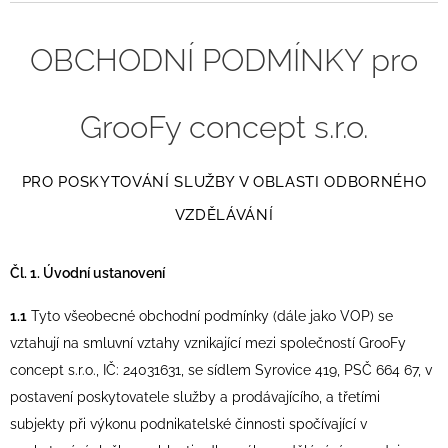
OBCHODNÍ PODMÍNKY pro
GrooFy concept s.r.o.
PRO POSKYTOVÁNÍ SLUŽBY V OBLASTI ODBORNÉHO
VZDĚLÁVÁNÍ
Čl. 1. Úvodní ustanovení
1.1
Tyto všeobecné obchodní podmínky (dále jako VOP) se
vztahují na smluvní vztahy vznikající mezi společností GrooFy
concept s.r.o., IČ: 24031631, se sídlem Syrovice 419, PSČ 664 67, v
postavení poskytovatele služby a prodávajícího, a třetími
subjekty při výkonu podnikatelské činnosti spočívající v