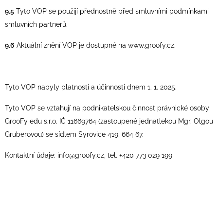
9.5
Tyto VOP se použijí přednostně před smluvními podmínkami
smluvních partnerů.
9.6
Aktuální znění VOP je dostupné na www.groofy.cz.
Tyto VOP nabyly platnosti a účinnosti dnem 1. 1. 2025.
Tyto VOP se vztahují na podnikatelskou činnost právnické osoby
GrooFy edu s.r.o. IČ 11669764 (zastoupené jednatlekou Mgr. Olgou
Gruberovou) se sídlem Syrovice 419, 664 67.
Kontaktní údaje: info@groofy.cz, tel. +420 773 029 199