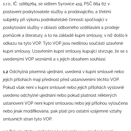
s.r.o., IČ: 11669764, se sídlem Syrovice 419, PSČ 664 67, v
postavení poskytovatele služby a prodávajícího, a třetími
subjekty při výkonu podnikatelské činnosti spočívající v
poskytování služby v oblasti odborného vzdělávání a prodeje
pomůcek a literatury, a to na základě kupní smlouvy, v níž došlo k
odkazu na tyto VOP. Tyto VOP jsou nedílnou součástí uzavřené
kupní smlouvy. Uzavřením kupní smlouvy kupující stvrzuje, že se s
uvedenými VOP seznámil a s jejich obsahem souhlasí.
1.2
Odchylná písemná ujednání, uvedená v kupní smlouvě nebo
jejích přílohách mají přednost před ustanoveními těchto VOP.
Pokud však není v kupní smlouvě nebo jejích přílohách výslovně
uvedeno odchylné ujednání nebo pokud platnost některých
ustanovení VOP není kupní smlouvou nebo její přílohou vyloučena
nebo jinak modifikována, pak platí pro ostatní vzájemné vztahy
smluvních stran tyto VOP.