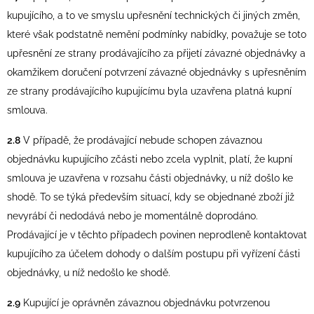
kupujícího, a to ve smyslu upřesnění technických či jiných změn,
které však podstatně nemění podmínky nabídky, považuje se toto
upřesnění ze strany prodávajícího za přijetí závazné objednávky a
okamžikem doručení potvrzení závazné objednávky s upřesněním
ze strany prodávajícího kupujícímu byla uzavřena platná kupní
smlouva.
2.8
V případě, že prodávající nebude schopen závaznou
objednávku kupujícího zčásti nebo zcela vyplnit, platí, že kupní
smlouva je uzavřena v rozsahu části objednávky, u níž došlo ke
shodě. To se týká především situací, kdy se objednané zboží již
nevyrábí či nedodává nebo je momentálně doprodáno.
Prodávající je v těchto případech povinen neprodleně kontaktovat
kupujícího za účelem dohody o dalším postupu při vyřízení části
objednávky, u níž nedošlo ke shodě.
2.9
Kupující je oprávněn závaznou objednávku potvrzenou