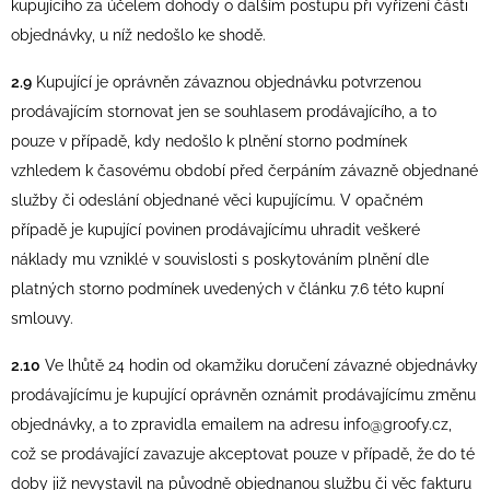
kupujícího za účelem dohody o dalším postupu při vyřízení části
objednávky, u níž nedošlo ke shodě.
2.9
Kupující je oprávněn závaznou objednávku potvrzenou
prodávajícím stornovat jen se souhlasem prodávajícího, a to
pouze v případě, kdy nedošlo k plnění storno podmínek
vzhledem k časovému období před čerpáním závazně objednané
služby či odeslání objednané věci kupujícímu. V opačném
případě je kupující povinen prodávajícímu uhradit veškeré
náklady mu vzniklé v souvislosti s poskytováním plnění dle
platných storno podmínek uvedených v článku 7.6 této kupní
smlouvy.
2.10
Ve lhůtě 24 hodin od okamžiku doručení závazné objednávky
prodávajícímu je kupující oprávněn oznámit prodávajícímu změnu
objednávky, a to zpravidla emailem na adresu info@groofy.cz,
což se prodávající zavazuje akceptovat pouze v případě, že do té
doby již nevystavil na původně objednanou službu či věc fakturu