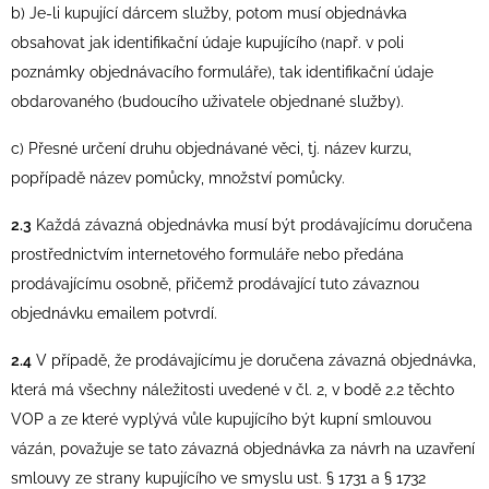
b) Je-li kupující dárcem služby, potom musí objednávka
obsahovat jak identifikační údaje kupujícího (např. v poli
poznámky objednávacího formuláře), tak identifikační údaje
obdarovaného (budoucího uživatele objednané služby).
c) Přesné určení druhu objednávané věci, tj. název kurzu,
popřípadě název pomůcky, množství pomůcky.
2.3
Každá závazná objednávka musí být prodávajícímu doručena
prostřednictvím internetového formuláře nebo předána
prodávajícímu osobně, přičemž prodávající tuto závaznou
objednávku emailem potvrdí.
2.4
V případě, že prodávajícímu je doručena závazná objednávka,
která má všechny náležitosti uvedené v čl. 2, v bodě 2.2 těchto
VOP a ze které vyplývá vůle kupujícího být kupní smlouvou
vázán, považuje se tato závazná objednávka za návrh na uzavření
smlouvy ze strany kupujícího ve smyslu ust. § 1731 a § 1732