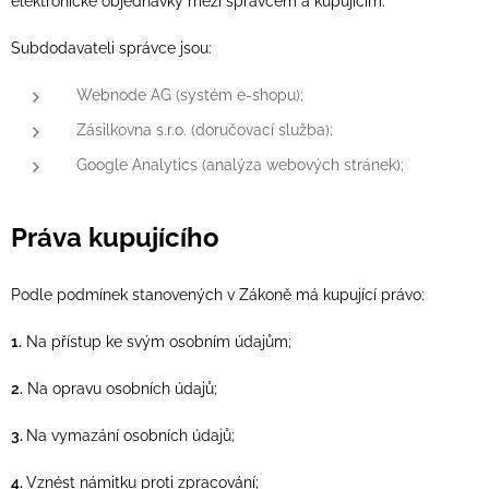
elektronické objednávky mezi správcem a kupujícím.
Subdodavateli správce jsou:
Webnode AG (systém e-shopu);
Zásilkovna s.r.o. (doručovací služba);
Google Analytics (analýza webových stránek);
Práva kupujícího
Podle podmínek stanovených v Zákoně má kupující právo:
1.
Na přístup ke svým osobním údajům;
2.
Na opravu osobních údajů;
3.
Na vymazání osobních údajů;
4.
Vznést námitku proti zpracování;