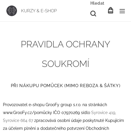
Hledat
KURZY & E-SHOP
PRAVIDLA OCHRANY
SOUKROMÍ
PŘI NÁKUPU POMŮCEK (MIMO REBOZA & ŠÁTKY)
Provozovatel e-shopu GrooFy group s.r.o. na stránkách
www.GrooFy.cz/pomůcky IČO 07970269 sídlo
Syrovice 419,
Syrovice 66
4 67
zpracovává osobní údaje poskytnuté Kupujícím
za účelem plnění a dodatečného potvrzení Obchodních