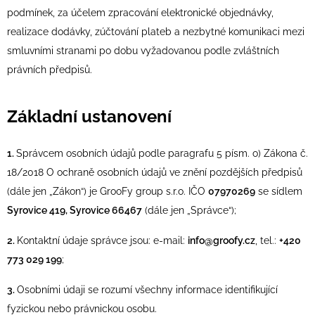
podmínek, za účelem zpra
cování elektronické objednávky,
realizace dodávky, zúčtování plateb a nezbytné komunikaci mezi
smluvními stranami po dobu vyžadovanou podle zvláštních
právních předpisů.
Základní ustanovení
1.
Správcem osobních údajů podle paragrafu 5 písm. o) Zákona č.
18/2018 O ochraně osobních údajů ve znění pozdějších předpisů
(dále jen „Zákon“) je GrooFy group s.r.o. IČO
07970269
se sídlem
Syrovice 419, Syrovice 66467
(dále jen „Správce“);
2.
Kontaktní údaje správce jsou: e-mail:
info@groofy.cz
, tel.:
+420
773 029 199
;
3.
Osobními údaji se rozumí všechny informace identifikující
fyzickou nebo právnickou osobu.