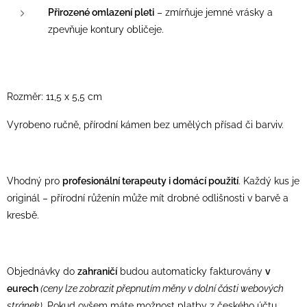
Přirozené omlazení pleti
– zmírňuje jemné vrásky a
zpevňuje kontury obličeje.
Rozměr: 11,5 x 5,5 cm
Vyrobeno ručně, přírodní kámen bez umělých přísad či barviv.
Vhodný pro
profesionální terapeuty i domácí použití
. Každý kus je
originál – přírodní růženín může mít drobné odlišnosti v barvě a
kresbě.
Objednávky do
zahraničí
budou automaticky fakturovány
v
eurech
(ceny lze zobrazit přepnutím měny v dolní části webových
stránek).
Pokud ovšem máte možnost platby z českého účtu,