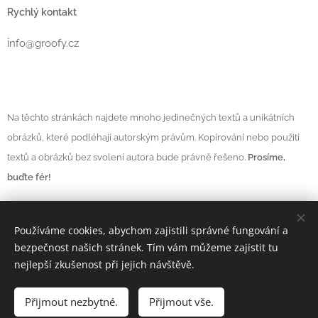
Rychlý kontakt
i
nfo@groofy.cz
Na těchto stránkách najdete mnoho jedinečných textů a unikátních
obrázků, které podléhají autorským právům. Kopírování nebo použití
textů a obrázků bez svolení autora bude právně řešeno.
Prosíme,
buďte fér!
Používáme cookies, abychom zajistili správné fungování a
Vytvořeno službou
Webnode
Cookies
bezpečnost našich stránek. Tím vám můžeme zajistit tu
nejlepší zkušenost při jejich návštěvě.
Měna
CZK Kč
EUR €
Přijmout nezbytné.
Přijmout vše.