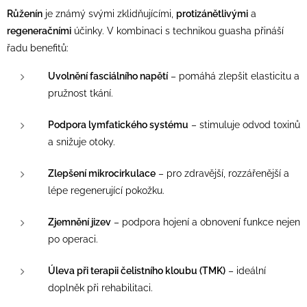
Růženín
je známý svými zklidňujícími,
protizánětlivými
a
regeneračními
účinky. V kombinaci s technikou guasha přináší
řadu benefitů:
Uvolnění fasciálního napětí
– pomáhá zlepšit elasticitu a
pružnost tkání.
Podpora lymfatického systému
– stimuluje odvod toxinů
a snižuje otoky.
Zlepšení mikrocirkulace
– pro zdravější, rozzářenější a
lépe regenerující pokožku.
Zjemnění jizev
– podpora hojení a obnovení funkce nejen
po operaci.
Úleva při terapii čelistního kloubu (TMK)
– ideální
doplněk při rehabilitaci.