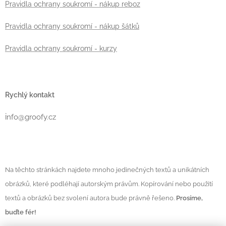
Pravidla ochrany soukromí - nákup reboz
Pravidla ochrany soukromí - nákup šátků
Pravidla ochrany soukromí - kurzy
Rychlý kontakt
i
nfo@groofy.cz
Na těchto stránkách najdete mnoho jedinečných textů a unikátních
obrázků, které podléhají autorským právům. Kopírování nebo použití
textů a obrázků bez svolení autora bude právně řešeno.
Prosíme,
buďte fér!