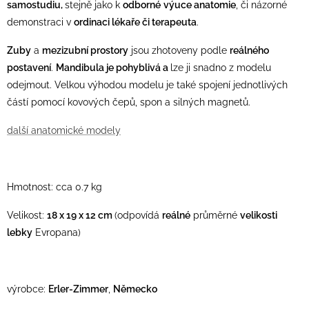
samostudiu,
stejně jako k
odborné
výuce anatomie
, či názorné
demonstraci v
ordinaci lékaře či terapeuta
.
Zuby
a
mezizubní prostory
jsou zhotoveny podle
reálného
postavení
.
Mandibula je pohyblivá a
lze ji snadno z modelu
odejmout. Velkou výhodou modelu je také spojení jednotlivých
částí pomocí kovových čepů, spon a silných magnetů.
další anatomické modely
Hmotnost: cca 0.7 kg
Velikost:
18 x 19 x 12 cm
(odpovídá
reálné
průměrné
velikosti
lebky
Evropana)
výrobce:
Erler-Zimmer
,
Německo