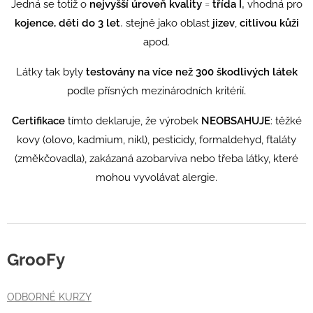
=
,
Jedná se totiž o
n
ejvyšší úroveň kvality
třída I
vhodná pro
,
kojence, děti do 3 let
stejně jako oblast
jizev
,
citlivou kůži
apod.
Látky tak byly
testovány na více než 300 škodlivých látek
.
podle přísných mezinárodních kritérií
Certifikace
tímto deklaruje, že výrobek
NEOBSAHUJE
:
těžké
kovy (olovo, kadmium, nikl), pesticidy, formaldehyd, ftaláty
(změkčovadla), zakázaná azobarviva nebo třeba látky, které
mohou vyvolávat alergie.
GrooFy
ODBORNÉ KURZY