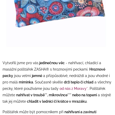
Vytvořili jsme pro vás
jedinečnou věc
-
n
ahřív
ací, c
hladící a
masážní polštářek ZASHA® s hroznovými peckami.
Hroznové
pecky
jsou velmi
jemné
a přizpůsobivé, nedráždí a jsou vhodné i
pro malá
miminka
. Současně skvěle
drží teplo či chlad
a všechny
pecky, které používáme jsou tady
od nás z Moravy*
.
Polštářek
můžete
nahřívat v troubě**, mikrovlnce*** nebo na topení
a stejně
tak jej můžete
chladit v lednici či krátce v mrazáku
.
Polštářek může být pomocníkem při
nahřívaní a zavinutí