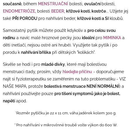
současně
, během
MENSTRUAČNÍ
bolesti,
ovulační
bolesti,
ENDOMETRIÓZE
, bolesti
BEDER
,
křížové kosti, kostrče
... Užijete jej
také
PŘI PORODU
pro nahřívání beder,
křížové kosti a SI
kloubů.
Samostatný pytlík můžete použít kdykoliv a
pro celou svou
rodinu
a navíc malé hroznové pecky jsou
ideální
pro
MIMINKA
a
děti (netlačí, nejsou ostré ani hrubé). Využijete tak pytlík i po
porodu k
nahřívání bříška
při dětských "kolikách".
Skvěle se hodí i pro
mladé dívky
, které mají bolestivou
menstruaci (tady, prosím, vždy
hledejte příčinu
- doporučujeme
najít si fyzioterapeutku se zaměřením na tuto problematiku - VIZ
NAŠE MAPA, protože
bolestivá menstruace NENÍ NORMÁLNÍ
) a
nahřívání používejte pouze
pro tišení symptomů jako je bolest,
napětí
apod.
*
Rozměr pytlíčku je 22 x 11 cm, váha jadérek kolem 300 g.
**Pro nahřívání v mikrovlnné troubě volte výkon do 600 W.