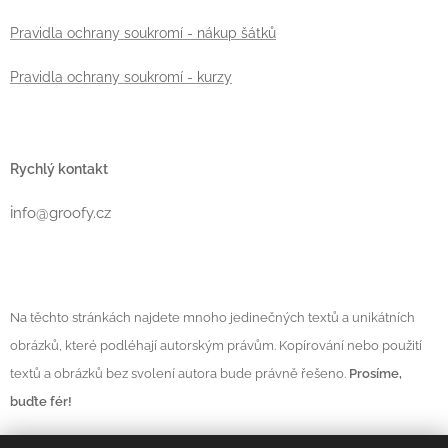
Pravidla ochrany soukromí - nákup šátků
Pravidla ochrany soukromí - kurzy
Rychlý kontakt
i
nfo@groofy.cz
Na těchto stránkách najdete mnoho jedinečných textů a unikátních
obrázků, které podléhají autorským právům. Kopírování nebo použití
textů a obrázků bez svolení autora bude právně řešeno.
Prosíme,
buďte fér!