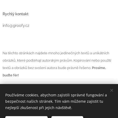
Rychlý kontakt
i
nfo@groofy.cz
Na těchto stránkách najdete mnoho jedinečných textů a unikátních
obrázků, které podléhají autorským právům. Kopírování nebo použití
textů a obrázků bez svolení autora bude právně řešeno.
Prosíme,
buďte fér!
Používáme cookies, abychom zajistili správné fungování a
Vytvořeno službou
Webnode
Cookies
bezpečnost našich stránek. Tím vám můžeme zajistit tu
nejlepší zkušenost při jejich návštěvě.
Měna
CZK Kč
EUR €