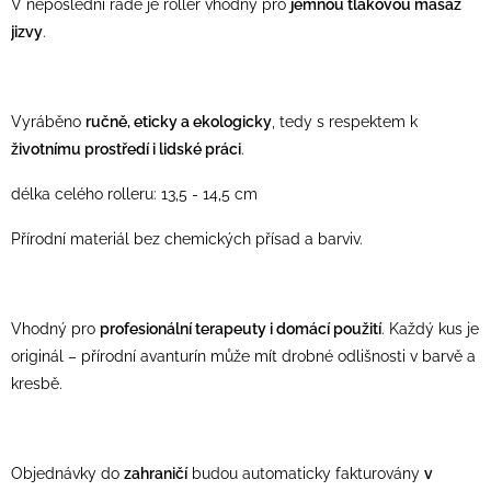
V neposlední řadě je roller vhodný pro
jemnou tlakovou masáž
jizvy
.
Vyráběno
ručně, eticky a ekologicky
, tedy s respektem k
životnímu prostředí i lidské práci
.
délka celého rolleru: 13,5 - 14,5 cm
Přírodní materiál bez chemických přísad a barviv.
Vhodný pro
profesionální terapeuty i domácí použití
. Každý kus je
originál – přírodní avanturín může mít drobné odlišnosti v barvě a
kresbě.
Objednávky do
zahraničí
budou automaticky fakturovány
v