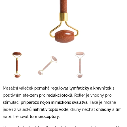
Masážní váleček pomáhá regulovat
lymfaticky a krevní tok
s
pozitivním efektem pro
redukci otoků
. Roller je vhodný pro
stimulaci
při paréze nejen mimického svalstva
. Také je možné
jeden z válečků
nahřát v teplé vod
ě, druhý nechat
chladný
a tím
např. trénovat
termoreceptory
.