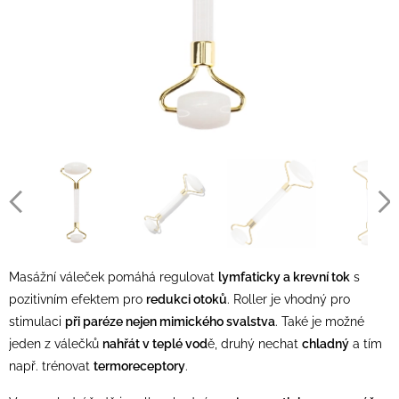
Masážní váleček pomáhá regulovat
lymfaticky a krevní tok
s
pozitivním efektem pro
redukci otoků
. Roller je vhodný pro
stimulaci
při paréze nejen mimického svalstva
. Také je možné
jeden z válečků
nahřát v teplé vod
ě, druhý nechat
chladný
a tím
např. trénovat
termoreceptory
.