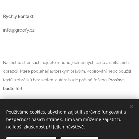
Rychlý kontakt
i
nfo@groofy.cz
Na těchto stránkách najdete mnoho jedinečných textů a unikátních
obrázků, které podléhají autorským právům. Kopírování nebo použití
textů a obrázků bez svolení autora bude právně řešeno.
Prosíme,
buďte fér!
Používáme cookies, abychom zajistili správné fungování a
Vytvořeno službou
Webnode
Cookies
bezpečnost našich stránek. Tím vám můžeme zajistit tu
nejlepší zkušenost při jejich návštěvě.
Měna
CZK Kč
EUR €