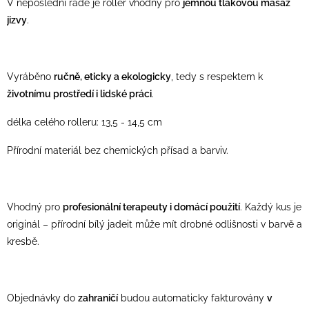
V neposlední řadě je roller vhodný pro
jemnou tlakovou masáž
jizvy
.
Vyráběno
ručně, eticky a ekologicky
, tedy s respektem k
životnímu prostředí i lidské práci
.
délka celého rolleru: 13,5 - 14,5 cm
Přírodní materiál bez chemických přísad a barviv.
Vhodný pro
profesionální terapeuty i domácí použití
. Každý kus je
originál – přírodní bílý jadeit může mít drobné odlišnosti v barvě a
kresbě.
Objednávky do
zahraničí
budou automaticky fakturovány
v