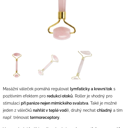
Masážní váleček pomáhá regulovat
lymfaticky a krevní tok
s
pozitivním efektem pro
redukci otoků
. Roller je vhodný pro
stimulaci
při paréze nejen mimického svalstva
. Také je možné
jeden z válečků
nahřát v teplé vod
ě, druhý nechat
chladný
a tím
např. trénovat
termoreceptory
.