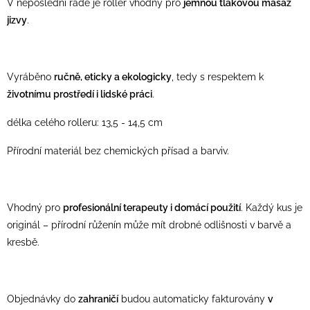
V neposlední řadě je roller vhodný pro
jemnou tlakovou masáž
jizvy
.
Vyráběno
ručně, eticky a ekologicky
, tedy s respektem k
životnímu prostředí i lidské práci
.
délka celého rolleru: 13,5 - 14,5 cm
Přírodní materiál bez chemických přísad a barviv.
Vhodný pro
profesionální terapeuty i domácí použití
. Každý kus je
originál – přírodní růženín může mít drobné odlišnosti v barvě a
kresbě.
Objednávky do
zahraničí
budou automaticky fakturovány
v