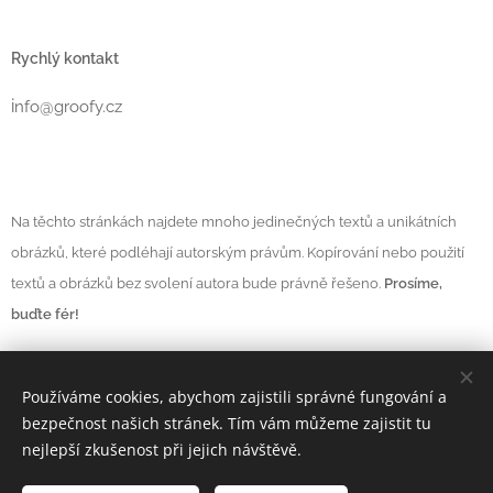
Rychlý kontakt
i
nfo@groofy.cz
Na těchto stránkách najdete mnoho jedinečných textů a unikátních
obrázků, které podléhají autorským právům. Kopírování nebo použití
textů a obrázků bez svolení autora bude právně řešeno.
Prosíme,
buďte fér!
Používáme cookies, abychom zajistili správné fungování a
Vytvořeno službou
Webnode
Cookies
bezpečnost našich stránek. Tím vám můžeme zajistit tu
nejlepší zkušenost při jejich návštěvě.
Měna
CZK Kč
EUR €