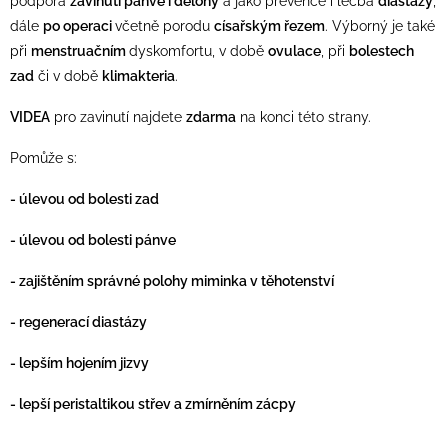
podpora
zavinutí pánve i dělohy
a jako prevence i léčba
diastázy
,
dále
po operaci
včetně porodu
císařským řezem
. Výborný je také
při
menstruačním
dyskomfortu, v době
ovulace
, při
bolestech
zad
či v době
klimakteria
.
VIDEA
pro zavinutí najdete
zdarma
na konci této strany.
Pomůže s:
- úlevou od bolesti zad
- úlevou od bolesti pánve
- zajištěním správné polohy miminka v těhotenství
- regenerací diastázy
- lepším hojením jizvy
- lepší peristaltikou střev a
zmírněním
zácpy