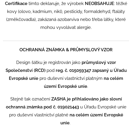
Certifikace
tímto deklaruje, že výrobek
NEOBSAHUJE
:
těžké
kovy (olovo, kadmium, nikl), pesticidy, formaldehyd, ftaláty
(změkčovadla), zakázaná azobarviva nebo třeba látky, které
mohou vyvolávat alergie.
OCHRANNÁ ZNÁMKA & PRŮMYSLOVÝ VZOR
Design šátku je registrován jako
průmyslový vzor
Společenství (RCD)
pod
reg. č. 015059347 zapsaný u Úřadu
Evropské unie
pro duševní vlastnictví platným
na celém
území Evropské unie
.
Stejně tak označení
ZASHA je přihlašováno jako slovní
ochranná známka pod č. 019021443
u Úřadu Evropské unie
pro duševní vlastnictví platné
na celém území Evropské
unie
.