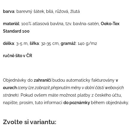
barva
: barevný šátek, bílá, růžová, žlutá
materiál
: 100% atlasová bavlna, tzv. bavlna-satén,
Oeko-Tex
Standard 100
délka
: 3-5 m,
šířka
: 32-35 cm,
gramáž
: 140 g/m2
ručně šito v ČR
Objednávky do
zahraničí
budou automaticky fakturovány
v
eurech
(ceny lze zobrazit přepnutím měny v dolní části webových
stránek).
Pokud ovšem máte možnost platby z českého účtu,
napište, prosím, tuto informaci
do poznámky
během objednávky.
Zvolte si variantu: