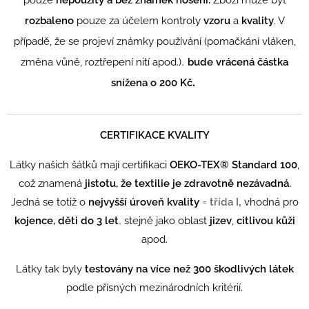
rozbaleno
pouze za účelem kontroly
vzoru
a
kvality
. V
případě, že se projeví známky používání (pomačkání vláken,
,
změna vůně, roztřepení nití apod.)
bude vrácená částka
.
snížena o 200 Kč
CERTIFIKACE KVALITY
Látky našich šátků mají certifikaci
OEKO-TEX® Standard 100
,
což znamená
jistotu, že textilie je zdravotně nezávadná.
=
,
Jedná se totiž o
n
ejvyšší úroveň kvality
třída I
vhodná pro
,
kojence, děti do 3 let
stejně jako oblast
jizev
,
citlivou kůži
apod.
Látky tak byly
testovány na více než 300 škodlivých látek
.
podle přísných mezinárodních kritérií