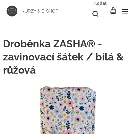
Hledat
KURZY & E-SHOP
Droběnka ZASHA® -
zavinovací šátek / bílá &
růžová