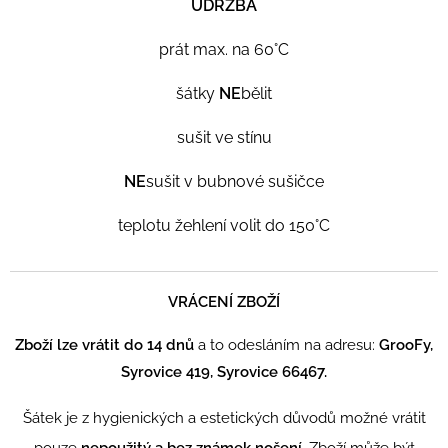
ÚDRŽBA
prát max. na 60°C
šátky
NE
bělit
sušit ve stínu
NE
sušit v bubnové sušičce
teplotu žehlení volit do 150°C
VRÁCENÍ ZBOŽÍ
Zboží lze vrátit do 14 dnů
a to odesláním na adresu:
GrooFy,
Syrovice 419, Syrovice 66467.
Šátek je z hygienických a estetických důvodů možné vrátit
pouze
nepoužitý a bez známek nošení.
Zboží může být