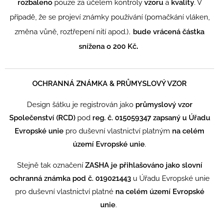
rozbaleno
pouze za účelem kontroly
vzoru
a
kvality
. V
případě, že se projeví známky používání (pomačkání vláken,
,
změna vůně, roztřepení nití apod.)
bude vrácená částka
.
snížena o 200 Kč
OCHRANNÁ ZNÁMKA & PRŮMYSLOVÝ VZOR
Design šátku je registrován jako
průmyslový vzor
Společenství (RCD)
pod
reg. č. 015059347 zapsaný u Úřadu
Evropské unie
pro duševní vlastnictví platným
na celém
území Evropské unie
.
Stejně tak označení
ZASHA je přihlašováno jako slovní
ochranná známka pod č. 019021443
u Úřadu Evropské unie
pro duševní vlastnictví platné
na celém území Evropské
unie
.