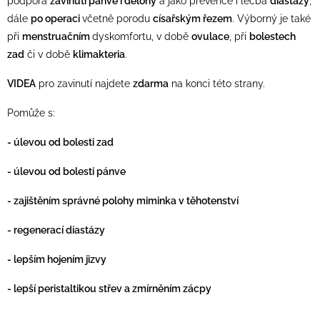
podpora
zavinutí pánve i dělohy
a jako prevence i léčba
diastázy
,
dále
po operaci
včetně porodu
císařským řezem
. Výborný je také
při
menstruačním
dyskomfortu, v době
ovulace
, při
bolestech
zad
či v době
klimakteria
.
VIDEA
pro zavinutí najdete
zdarma
na konci této strany.
Pomůže s:
- úlevou od bolesti zad
- úlevou od bolesti pánve
- zajištěním správné polohy miminka v těhotenství
- regenerací diastázy
- lepším hojením jizvy
- lepší peristaltikou střev a
zmírněním
zácpy