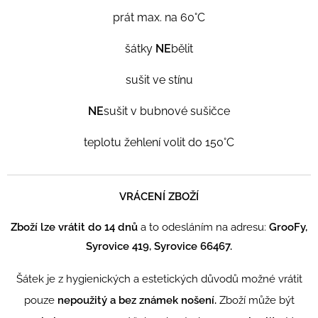
prát max. na 60°C
šátky
NE
bělit
sušit ve stínu
NE
sušit v bubnové sušičce
teplotu žehlení volit do 150°C
VRÁCENÍ ZBOŽÍ
Zboží lze vrátit do 14 dnů
a to odesláním na adresu:
GrooFy,
Syrovice 419, Syrovice 66467.
Šátek je z hygienických a estetických důvodů možné vrátit
pouze
nepoužitý a bez známek nošení.
Zboží může být