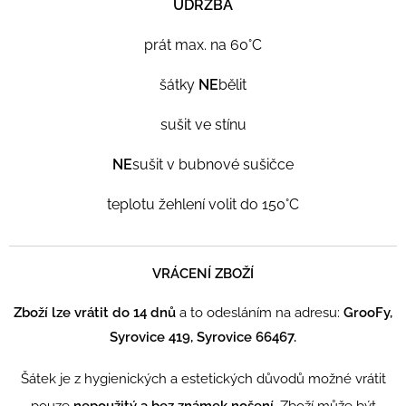
ÚDRŽBA
prát max. na 60°C
šátky
NE
bělit
sušit ve stínu
NE
sušit v bubnové sušičce
teplotu žehlení volit do 150°C
VRÁCENÍ ZBOŽÍ
Zboží lze vrátit do 14 dnů
a to odesláním na adresu:
GrooFy,
Syrovice 419, Syrovice 66467.
Šátek je z hygienických a estetických důvodů možné vrátit
pouze
nepoužitý a bez známek nošení.
Zboží může být