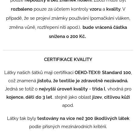
rozbaleno
pouze za účelem kontroly
vzoru
a
kvality
. V
případě, že se projeví známky používání (pomačkání vláken,
,
změna vůně, roztřepení nití apod.)
bude vrácená částka
.
snížena o 200 Kč
CERTIFIKACE KVALITY
Látky našich šátků mají certifikaci
OEKO-TEX® Standard 100
,
což znamená
jistotu, že textilie je zdravotně nezávadná.
=
,
Jedná se totiž o
n
ejvyšší úroveň kvality
třída I
vhodná pro
,
kojence, děti do 3 let
stejně jako oblast
jizev
,
citlivou kůži
apod.
Látky tak byly
testovány na více než 300 škodlivých látek
.
podle přísných mezinárodních kritérií