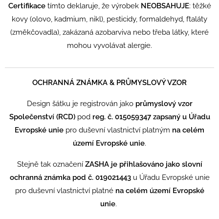
Certifikace
tímto deklaruje, že výrobek
NEOBSAHUJE
:
těžké
kovy (olovo, kadmium, nikl), pesticidy, formaldehyd, ftaláty
(změkčovadla), zakázaná azobarviva nebo třeba látky, které
mohou vyvolávat alergie.
OCHRANNÁ ZNÁMKA & PRŮMYSLOVÝ VZOR
Design šátku je registrován jako
průmyslový vzor
Společenství (RCD)
pod
reg. č. 015059347 zapsaný u Úřadu
Evropské unie
pro duševní vlastnictví platným
na celém
území Evropské unie
.
Stejně tak označení
ZASHA je přihlašováno jako slovní
ochranná známka pod č. 019021443
u Úřadu Evropské unie
pro duševní vlastnictví platné
na celém území Evropské
unie
.