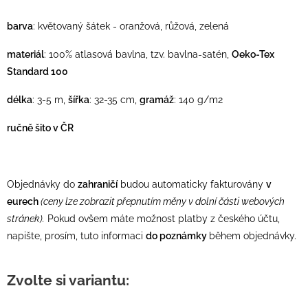
barva
: květovaný šátek - oranžová, růžová, zelená
materiál
: 100% atlasová bavlna, tzv. bavlna-satén,
Oeko-Tex
Standard 100
délka
: 3-5 m,
šířka
: 32-35 cm,
gramáž
: 140 g/m2
ručně šito v ČR
Objednávky do
zahraničí
budou automaticky fakturovány
v
eurech
(ceny lze zobrazit přepnutím měny v dolní části webových
stránek).
Pokud ovšem máte možnost platby z českého účtu,
napište, prosím, tuto informaci
do poznámky
během objednávky.
Zvolte si variantu: