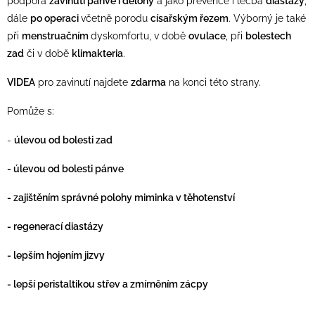
podpora
zavinutí pánve i dělohy
a jako prevence i léčba
diastázy
,
dále
po operaci
včetně porodu
císařským řezem
. Výborný je také
při
menstruačním
dyskomfortu, v době
ovulace
, při
bolestech
zad
či v době
klimakteria
.
VIDEA
pro zavinutí najdete
zdarma
na konci této strany.
Pomůže s:
-
úlevou od bolesti zad
- úlevou od bolesti pánve
- zajištěním správné polohy miminka v těhotenství
- regenerací diastázy
- lepším hojením jizvy
- lepší peristaltikou střev a zmírněním zácpy