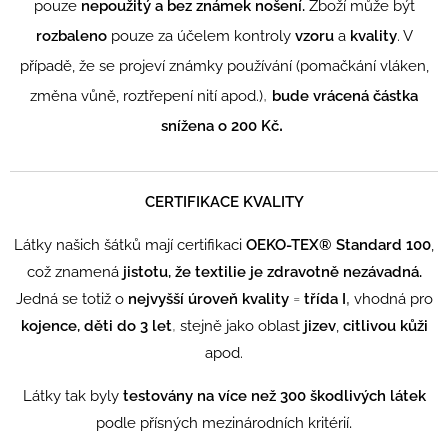
pouze
nepoužitý a bez známek nošení.
Zboží může být
rozbaleno
pouze za účelem kontroly
vzoru
a
kvality
. V
případě, že se projeví známky používání (pomačkání vláken,
,
změna vůně, roztřepení nití apod.)
bude vrácená částka
.
snížena o 200 Kč
CERTIFIKACE KVALITY
Látky našich šátků mají certifikaci
OEKO-TEX® Standard 100
,
což znamená
jistotu, že textilie je zdravotně nezávadná.
=
,
Jedná se totiž o
n
ejvyšší úroveň kvality
třída I
vhodná pro
,
kojence, děti do 3 let
stejně jako oblast
jizev
,
citlivou kůži
apod.
Látky tak byly
testovány na více než 300 škodlivých látek
.
podle přísných mezinárodních kritérií