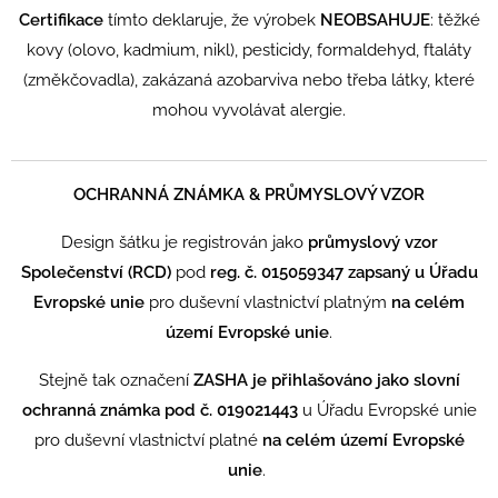
Certifikace
tímto deklaruje, že výrobek
NEOBSAHUJE
:
těžké
kovy (olovo, kadmium, nikl), pesticidy, formaldehyd, ftaláty
(změkčovadla), zakázaná azobarviva nebo třeba látky, které
mohou vyvolávat alergie.
OCHRANNÁ ZNÁMKA & PRŮMYSLOVÝ VZOR
Design šátku je registrován jako
průmyslový vzor
Společenství (RCD)
pod
reg. č. 015059347 zapsaný u Úřadu
Evropské unie
pro duševní vlastnictví platným
na celém
území Evropské unie
.
Stejně tak označení
ZASHA je přihlašováno jako slovní
ochranná známka pod č. 019021443
u Úřadu Evropské unie
pro duševní vlastnictví platné
na celém území Evropské
unie
.