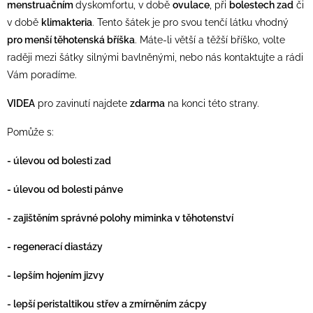
menstruačním
dyskomfortu, v době
ovulace
, při
bolestech zad
či
v době
klimakteria
. Tento šátek je pro svou tenčí látku vhodný
pro menší těhotenská bříška
. Máte-li větší a těžší bříško, volte
raději mezi šátky silnými bavlněnými, nebo nás kontaktujte a rádi
Vám poradíme.
VIDEA
pro zavinutí najdete
zdarma
na konci této strany.
Pomůže s:
- úlevou od bolesti zad
- úlevou od bolesti pánve
- zajištěním správné polohy miminka v těhotenství
- regenerací diastázy
- lepším hojením jizvy
- lepší peristaltikou střev a
zmírněním
zácpy