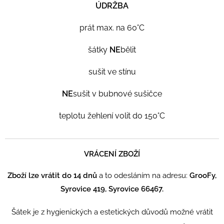
ÚDRŽBA
prát max. na 60°C
šátky
NE
bělit
sušit ve stínu
NE
sušit v bubnové sušičce
teplotu žehlení volit do 150°C
VRÁCENÍ ZBOŽÍ
Zboží lze vrátit do 14 dnů
a to odesláním na adresu:
GrooFy,
Syrovice 419, Syrovice 66467.
Šátek je z hygienických a estetických důvodů možné vrátit