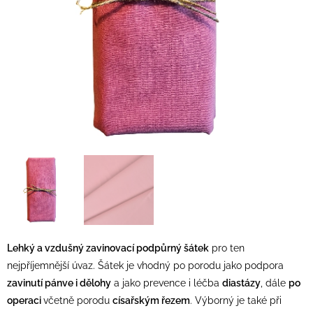
Lehký a vzdušný zavinovací podpůrný šátek
pro ten
nejpříjemnější úvaz. Šátek je vhodný po porodu jako podpora
zavinutí pánve i dělohy
a jako prevence i léčba
diastázy
, dále
po
operaci
včetně porodu
císařským řezem
. Výborný je také při