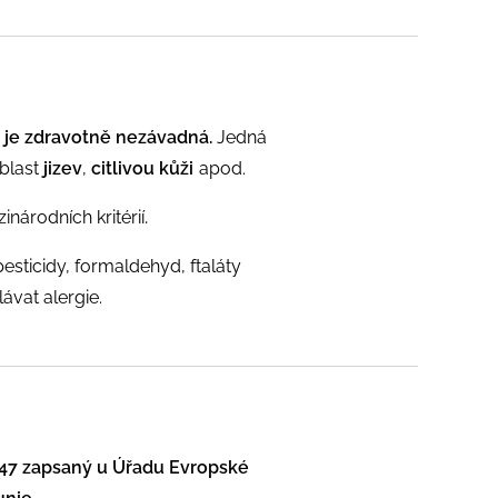
lie je zdravotně nezávadná.
Jedná
blast
jizev
,
citlivou kůži
apod.
.
národních kritérií
pesticidy, formaldehyd, ftaláty
ávat alergie.
347 zapsaný u Úřadu Evropské