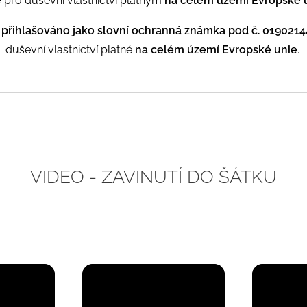
e
pro duševní vlastnictví platným
na celém území Evropské 
přihlašováno jako slovní ochranná známka pod č. 0190214
duševní vlastnictví platné
na celém území Evropské unie
.
VIDEO - ZAVINUTÍ DO ŠÁTKU