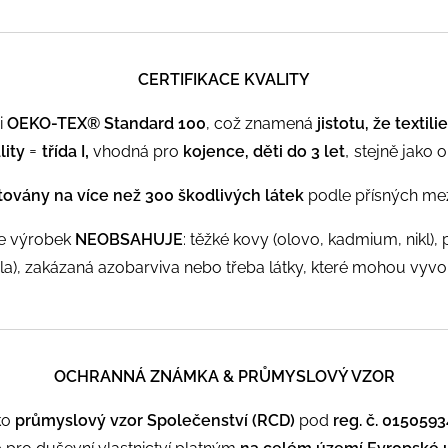
CERTIFIKACE KVALITY
i
OEKO-TEX® Standard 100
, což znamená
jistotu, že texti
=
,
,
lity
třída I
vhodná pro
kojence, děti do 3 let
stejně jako o
továny na více než 300 škodlivých látek
podle přísných mezi
že výrobek
NEOBSAHUJE
:
těžké kovy (olovo, kadmium, nikl), 
), zakázaná azobarviva nebo třeba látky, které mohou vyvol
OCHRANNÁ ZNÁMKA & PRŮMYSLOVÝ VZOR
ko
průmyslový vzor Společenství (RCD)
pod
reg. č. 015059