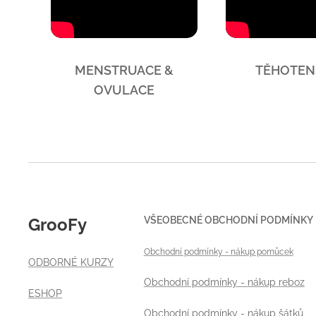
MENSTRUACE &
TĚHOTEN
OVULACE
VŠEOBECNÉ OBCHODNÍ PODMÍNKY
GrooFy
Obchodní podmínky
- nákup pomůcek
ODBORNÉ KURZY
Obchodní podmínky - nákup reboz
ESHOP
Obchodní podmínky - nákup šátků