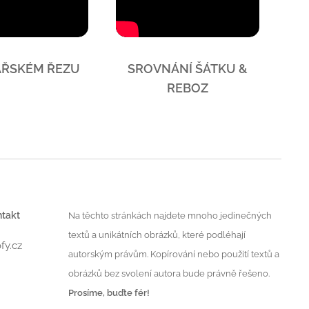
AŘSKÉM ŘEZU
SROVNÁNÍ ŠÁTKU &
REBOZ
ntakt
Na těchto stránkách najdete mnoho jedinečných
textů a unikátních obrázků, které podléhají
fy.cz
autorským právům. Kopírování nebo použití textů a
obrázků bez svolení autora bude právně řešeno.
Prosíme, buďte fér!