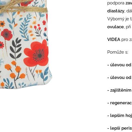
podpora
zav
diastázy
, d
Výborný je t
ovulace
, při
VIDEA
pro z
Pomůže s:
- úlevou od
- úlevou od
- zajištění
- regenerac
- lepším ho
- lepší peri