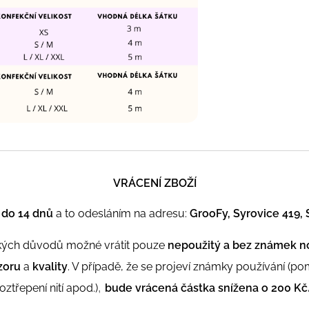
VRÁCENÍ ZBOŽÍ
t do 14 dnů
a to odesláním na adresu:
GrooFy, Syrovice 419, 
ických důvodů možné vrátit pouze
nepoužitý a bez známek n
zoru
a
kvality
. V případě, že se projeví známky používání (p
,
oztřepení nití apod.)
bude vrácená částka snížena o 200 Kč