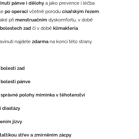
inutí pánve i dělohy
a jako prevence i léčba
ále
po operaci
včetně porodu
císařským řezem
.
aké při
menstruačním
dyskomfortu, v době
bolestech zad
či v době
klimakteria
.
avinutí najdete
zdarma
na konci této strany.
 bolesti zad
 bolesti pánve
m správné polohy miminka v těhotenství
í diastázy
jením jizvy
staltikou střev a
zmírněním
zácpy