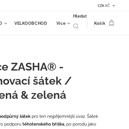
CZK
KČ
Hledat
O
VELKOOBCHOD
Více
Košík
ce ZASHA® -
novací šátek /
ená & zelená
podpůrný šátek
pro ten nejpříjemnější úvaz. Šátek
pro podporu
těhotenského bříška
, po porodu jako