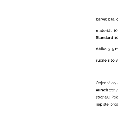
barva
: bílá
materiál
: 1
Standard 1
délka
: 3-5 m
ručně šito 
Objednávky
eurech
(ceny
stránek).
Pok
napište, pro