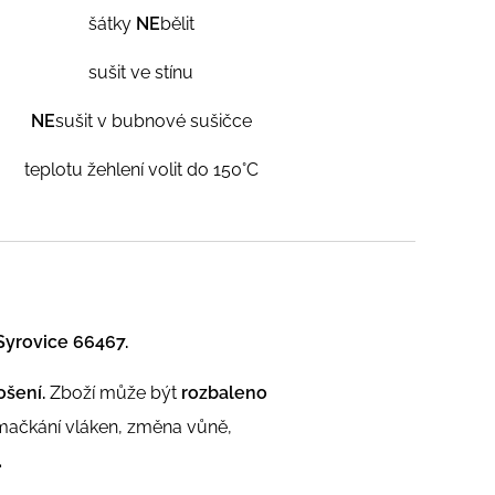
šátky
NE
bělit
sušit ve stínu
NE
sušit v bubnové sušičce
teplotu žehlení volit do 150°C
Syrovice 66467.
ošení.
Zboží může být
rozbaleno
omačkání vláken, změna vůně,
.