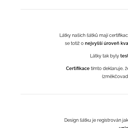
Látky našich šátků mají certifikac
se totiž o
n
ejvyšší úroveň kva
Látky tak byly
tes
Certifikace
tímto deklaruje, 
(změkčovadla
Design šátku je registrován ja