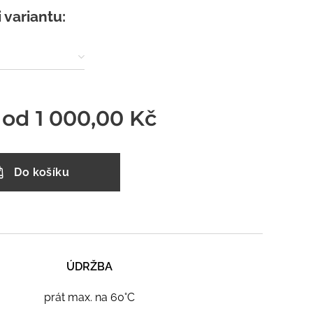
i variantu:
 od
1 000,00
Kč
Do košíku
ÚDRŽBA
prát max. na 60°C