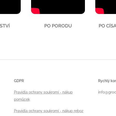
STVÍ
PO PORODU
PO CÍS
GDPR
Rychlý ko
i
Pravidla ochrany soukromí - nákup
nfo@groo
pomůcek
Pravidla ochrany soukromí - nákup reboz