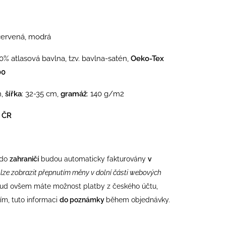
, červená, modrá
00% atlasová bavlna, tzv. bavlna-satén,
Oeko-Tex
00
,
šířka
: 32-35 cm,
gramáž
: 140 g/m2
v ČR
 do
zahraničí
budou automaticky fakturovány
v
 lze zobrazit přepnutím měny v dolní části webových
ud ovšem máte možnost platby z českého účtu,
sím, tuto informaci
do poznámky
během objednávky.