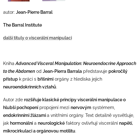
autor:
Jean-Pierre Barral
The Barral Institute
další tituly o viscerální manipulaci
Kniha
Advanced Visceral Manipulation: Neuroendocrine Approach
to the Abdomen
od
Jean-Pierra Barrala
představuje
pokročilý
přístup
k práci s
břišními
orgány z hlediska jejich
neuroendokrinních vztahů
.
Autor zde
rozšiřuje klasické principy viscerální manipulace o
hlubší pochopení
propojení mezi
nervovým
systémem,
endokrinními žlázami
a vnitřními orgány. Text detailně vysvětluje,
jak
hormonální
a
neurologické
faktory ovlivňují viscerální
napětí,
mikrocirkulaci a orgánovou motilitu
.