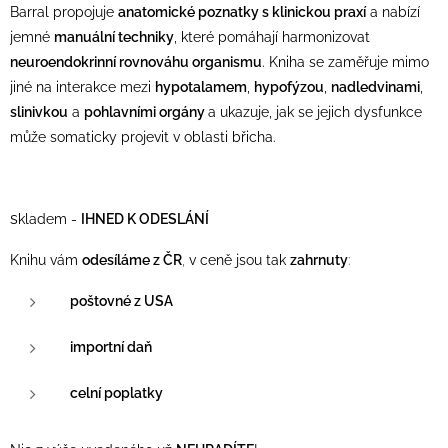
Barral propojuje
anatomické poznatky s klinickou praxí
a nabízí
jemné
manuální techniky
, které pomáhají harmonizovat
neuroendokrinní rovnováhu organismu
. Kniha se zaměřuje mimo
jiné na interakce mezi
hypotalamem
,
hypofýzou
,
nadledvinami
,
slinivkou
a
pohlavními orgány
a ukazuje, jak se jejich dysfunkce
může somaticky projevit v oblasti břicha.
s
kladem -
IHNED K ODESLÁNÍ
Knihu vám
odesíláme z ČR
,
v ceně jsou tak
zahrnuty
:
poštovné z USA
importní daň
celní poplatky