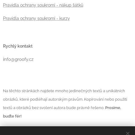
Pravidla ochrany soukromí - nákup šátků
Pravidla ochrany soukromí - kurzy
Rychlý kontakt
i
nfo@groofy.cz
Na těchto stránkách najdete mnoho jedinečných textů a unikátních
obrázků, které podléhají autorským právům. Kopírování nebo použití
textů a obrázků bez svolení autora bude právně řešeno.
Prosíme,
buďte fér!