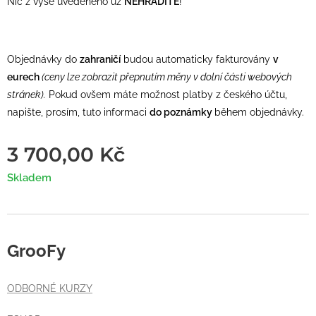
Nic z výše uvedeného už
NEHRADÍTE
!
Objednávky do
zahraničí
budou automaticky fakturovány
v
eurech
(ceny lze zobrazit přepnutím měny v dolní části webových
stránek).
Pokud ovšem máte možnost platby z českého účtu,
napište, prosím, tuto informaci
do poznámky
během objednávky.
3 700,00
Kč
Skladem
GrooFy
ODBORNÉ KURZY