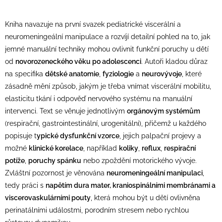
Kniha navazuje na první svazek pediatrické viscerální a
neuromeningeální manipulace a rozvíjí detailní pohled na to, jak
jemné manuální techniky mohou ovlivnit funkční poruchy u dětí
od
novorozeneckého věku po adolescenci
. Autoři kladou důraz
na specifika
dětské anatomie
,
fyziologie
a
neurovývoje
, které
zásadně mění způsob, jakým je třeba vnímat viscerální mobilitu,
elasticitu tkání i odpověď nervového systému na manuální
intervenci. Text se věnuje jednotlivým
orgánovým systémům
(respirační, gastrointestinální, urogenitální), přičemž u každého
popisuje t
ypické dysfunkční vzorce
, jejich palpační projevy a
možné
klinické korelace
, například
koliky
,
reflux
,
respirační
potíže
,
poruchy spánku
nebo zpoždění motorického vývoje.
Zvláštní pozornost je věnována
neuromeningeální manipulaci
,
tedy práci s
napětím dura mater, kraniospinálními membránami a
viscerovaskulárními pouty
, která mohou být u dětí ovlivněna
perinatálními událostmi, porodním stresem nebo rychlou