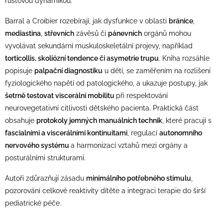
růstovou dynamikou.
Barral a Croibier rozebírají, jak dysfunkce v oblasti
bránice
,
mediastina
,
střevních
závěsů či
pánevních
orgánů mohou
vyvolávat sekundární muskuloskeletální projevy, například
torticollis, skoliózní tendence či asymetrie trupu
. Kniha rozsáhle
popisuje
palpační diagnostiku
u dětí, se zaměřením na rozlišení
fyziologického napětí od patologického, a ukazuje postupy, jak
šetrně testovat viscerální mobilitu
při respektování
neurovegetativní citlivosti dětského pacienta. Praktická část
obsahuje
protokoly jemných manuálních technik
, které pracují s
fascialními a viscerálními kontinuitami
, regulací
autonomního
nervového systému
a harmonizací vztahů mezi orgány a
posturálními strukturami.
Autoři zdůrazňují zásadu
minimálního potřebného stimulu
,
pozorování celkové reaktivity dítěte a integraci terapie do širší
pediatrické péče.