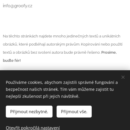
i
nfo@groofy.cz
Na těchto stránkách najdete mnoho jedinečných textů a unikátních
obrázků, které podléhají autorským právům. Kopírování nebo použití
textů a obrázků bez svolení autora bude právně řešeno.
Prosíme,
buďte fér!
Používáme cookies, abychom zajistili správné fungování a
Vytvořeno službou
Webnode
Cookies
bezpečnost našich stránek. Tím vám můžeme zajistit tu
nejlepší zkušenost při jejich návštěvě.
Měna
CZK Kč
EUR €
Přijmout nezbytné.
Přijmout vše.
Do košíku
Otevřít pokročilá nastavení