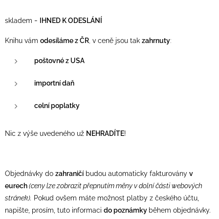
-
skladem
IHNED K ODESLÁNÍ
Knihu vám
odesíláme z ČR
,
v ceně jsou tak
zahrnuty
:
poštovné z USA
importní daň
celní poplatky
Nic z výše uvedeného už
NEHRADÍTE
!
Objednávky do
zahraničí
budou automaticky fakturovány
v
eurech
(ceny lze zobrazit přepnutím měny v dolní části webových
stránek).
Pokud ovšem máte možnost platby z českého účtu,
napište, prosím, tuto informaci
do poznámky
během objednávky.