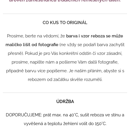
CO KUS TO ORIGINÁL
Prosíme, berte na vědomí, že
barva i vzor reboza se může
maličko lišit od fo
tografie
(ne vždy se podaří barva zachytit
přesně). Pokud je pro Vás konkrétní odstín či vzor zásadní,
prosíme, napište nám a pošleme Vám další fotografie,
případně barvu více popíšeme. Je naším přáním, abyste si s
rebozem od začátku skvěle rozuměli.
ÚDRŽBA
DOPORUČUJEME: prát max. na 40°C, sušit reboza ve stínu a
v
yvěšená a teplotu žehlení volit do 150°C.