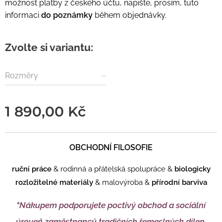
možnost platby z českého účtu, napište, prosím, tuto
informaci
do poznámky
během objednávky.
Zvolte si variantu:
Rozměry
1 890,00
Kč
OBCHODNÍ FILOSOFIE
ruční práce
& rodinná a přátelská spolupráce &
biologicky
rozložitelné materiály
& malovýroba &
přírodní barviva
"Nákupem podporujete
poctivý obchod a sociální
úroveň zaměstnanců tradičních řemeslných dílen.