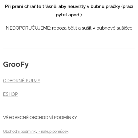
Při praní chraňte třásně, aby neuvízly v bubnu pračky (prací
pytel apod.).
NEDOPORUČUJEME: reboza bělit a sušit v bubnové sušičce
GrooFy
ODBORNÉ KURZY
ESHOP
VŠEOBECNÉ OBCHODNÍ PODMÍNKY
Obchodní podmínky
- nákup pomůcek