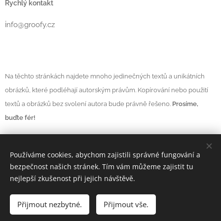
Rychlý kontakt
i
nfo@groofy.cz
Na těchto stránkách najdete mnoho jedinečných textů a unikátních
obrázků, které podléhají autorským právům. Kopírování nebo použití
textů a obrázků bez svolení autora bude právně řešeno.
Prosíme,
buďte fér!
Používáme cookies, abychom zajistili správné fungování a
Vytvořeno službou
Webnode
Cookies
bezpečnost našich stránek. Tím vám můžeme zajistit tu
nejlepší zkušenost při jejich návštěvě.
Měna
CZK Kč
EUR €
Přijmout nezbytné.
Přijmout vše.