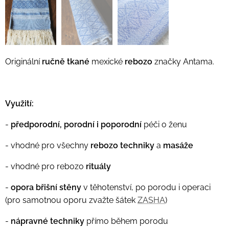
Originální
ručně tkané
mexické
rebozo
značky Antama.
Využití:
-
předporodní, porodní i poporodní
péči o ženu
- vhodné pro všechny
rebozo techniky
a
masáže
- vhodné pro rebozo
rituály
-
opora břišní stěny
v těhotenství, po porodu i operaci
(pro samotnou oporu zvažte šátek
ZASHA
)
-
nápravné techniky
přímo během porodu