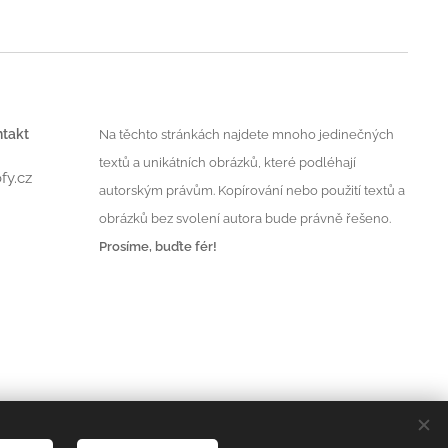
ntakt
Na těchto stránkách najdete mnoho jedinečných
textů a unikátních obrázků, které podléhají
fy.cz
autorským právům. Kopírování nebo použití textů a
obrázků bez svolení autora bude právně řešeno.
Prosíme, buďte fér!