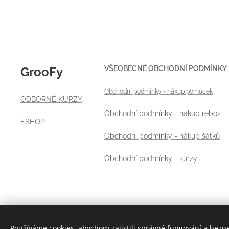
VŠEOBECNÉ OBCHODNÍ PODMÍNKY
GrooFy
Obchodní podmínky
- nákup pomůcek
ODBORNÉ KURZY
Obchodní podmínky - nákup reboz
ESHOP
Obchodní podmínky - nákup šátků
Obchodní podmínky - kurzy
Používáme cookies, abychom zajistili správné fungování a bezp