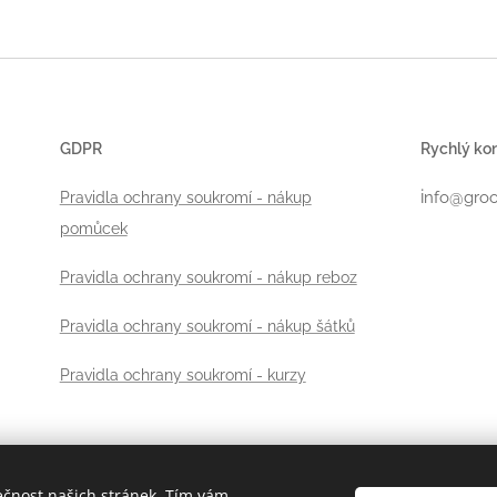
GDPR
Rychlý ko
i
Pravidla ochrany soukromí - nákup
nfo@groo
pomůcek
Pravidla ochrany soukromí - nákup reboz
Pravidla ochrany soukromí - nákup šátků
Pravidla ochrany soukromí - kurzy
ečnost našich stránek. Tím vám