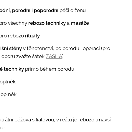
dní, porodní i poporodní
péči o ženu
 pro všechny
rebozo techniky
a
masáže
pro rebozo
rituály
išní stěny
v těhotenství, po porodu i operaci (pro
 oporu zvažte šátek
ZASHA
)
é techniky
přímo během porodu
oplněk
oplněk
utrální béžová s fialovou, v reálu je rebozo tmavší
tce