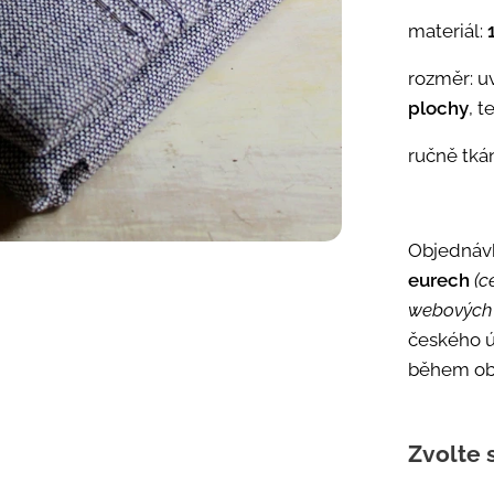
materiál:
rozměr: u
plochy
, t
ručně tká
Objednáv
eurech
(c
webových 
českého ú
během ob
Zvolte s