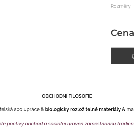
Rozměry
Cena
OBCHODNÍ FILOSOFIE
átelská spolupráce &
biologicky rozložitelné materiály
& ma
ete
poctivý obchod a sociální úroveň zaměstnanců tradičn