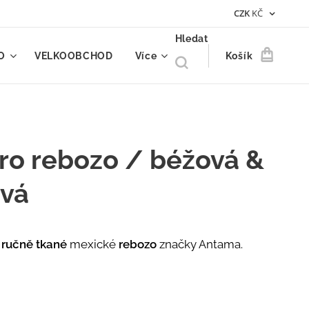
CZK
KČ
Hledat
O
VELKOOBCHOD
Více
Košík
ro rebozo / béžová &
ová
ručně tkané
mexické
rebozo
značky Antama.