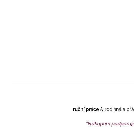
ruční práce
& rodinná a př
"Nákupem podporuj