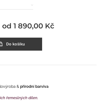
 od
1 890,00
Kč
Do košíku
lovýroba &
přírodní barviva
ích řemeslných dílen.