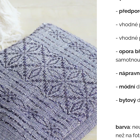
-
předporo
- vhodné
- vhodné 
-
opora bř
samotnou
-
nápravn
-
módní
d
-
bytový
d
barva
: ne
než na fo