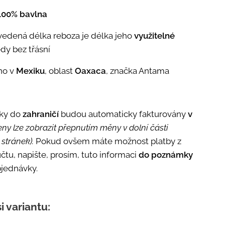
100% bavlna
vedená délka reboza je délka jeho
využitelné
edy bez třásní
no v
Mexiku
, oblast
Oaxaca
, značka Antama
ky do
zahraničí
budou automaticky fakturovány
v
eny lze zobrazit přepnutím měny v dolní části
stránek).
Pokud ovšem máte možnost platby z
čtu, napište, prosím, tuto informaci
do poznámky
jednávky.
i variantu: