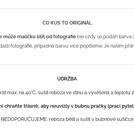
CO KUS TO ORIGINÁL
e může maličko lišit od fo
tografie
(ne vždy se podaří barva z
alší fotografie, případně barvu více popíšeme. Je naším přán
ÚDRŽBA
max. na 40°C, sušit reboza ve stínu a v
yvěšená a teplotu že
ní chraňte třásně, aby neuvízly v bubnu pračky (prací pytel
NEDOPORUČUJEME: reboza bělit a sušit v bubnové sušičce