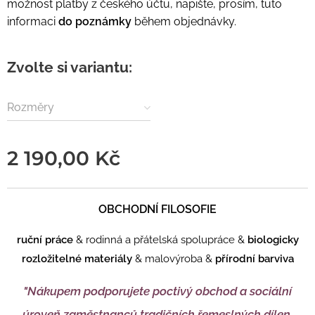
možnost platby z českého účtu, napište, prosím, tuto
informaci
do poznámky
během objednávky.
Zvolte si variantu:
Rozměry
2 190,00
Kč
OBCHODNÍ FILOSOFIE
ruční práce
& rodinná a přátelská spolupráce &
biologicky
rozložitelné materiály
& malovýroba &
přírodní barviva
"Nákupem podporujete
poctivý obchod a sociální
úroveň zaměstnanců tradičních řemeslných dílen.