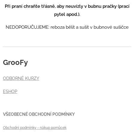
Při praní chraňte třásně, aby neuvízly v bubnu pračky (prací
pytel apod.).
NEDOPORUČUJEME: reboza bělit a sušit v bubnové sušičce
GrooFy
ODBORNÉ KURZY
ESHOP
VŠEOBECNÉ OBCHODNÍ PODMÍNKY
Obchodní podmínky
- nákup pomůcek