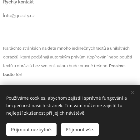
Rychlý kontakt
i
nfo@groofy.cz
Na těchto stránkách najdete mnoho jedinečných textů a unikátních
obrázků, které podléhají autorským právům. Kopírování nebo použití
textů a obrázků bez svolení autora bude právně řešeno.
Prosíme,
buďte fér!
Používáme cookies, abychom zajistili správné fungování a
Vytvořeno službou
Webnode
Cookies
bezpečnost našich stránek. Tím vám můžeme zajistit tu
nejlepší zkušenost při jejich návštěvě.
Měna
CZK Kč
EUR €
Přijmout nezbytné.
Přijmout vše.