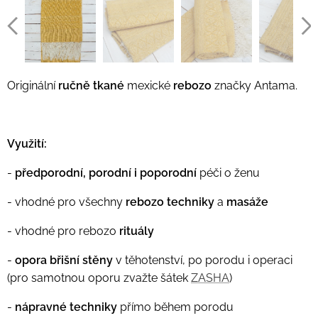
Originální
ručně tkané
mexické
rebozo
značky Antama.
Využití:
-
předporodní, porodní i poporodní
péči o ženu
- vhodné pro všechny
rebozo techniky
a
masáže
- vhodné pro rebozo
rituály
-
opora břišní stěny
v těhotenství, po porodu i operaci
(pro samotnou oporu zvažte šátek
ZASHA
)
-
nápravné techniky
přímo během porodu