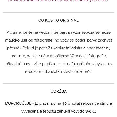
CO KUS TO ORIGINÁL
Prosíme, berte na vědomí, že
barva i vzor reboza se může
maličko lišit od fo
tografie
(ne vždy se podaří barva zachytit
přesně). Pokud je pro Vás konkrétní odstín či vzor zásadní,
prosíme, napište nám a pošleme Vám další fotografie,
případně barvu více popíšeme. Je naším přáním, abyste si s
rebozem od začátku skvěle rozuměli.
ÚDRŽBA
DOPORUČUJEME: prát max. na 40°C, sušit reboza ve stínu a
v
yvěšená a teplotu žehlení volit do 150°C.