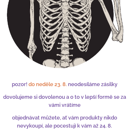
pozor!
do neděle 23. 8.
neodesíláme zásilky
dovolujeme si dovolenou a o to v lepší formě se za
vámi vrátíme
objednávat můžete, ať vám produkty
nikdo
nevykoupí, ale pocestují k vám až 24. 8.