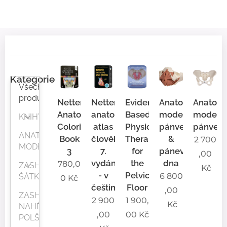
Kategorie
Všechny
produkty
Netter's
Netterův
Evidence-
Anatomický
Anatomi
Anatomy
anatomický
Based
model
model
KNIHY
Coloring
atlas
Physical
pánve
pánve
ANATOMICKÉ
Book
člověka
Therapy
&
2 700
MODELY
3
7.
for
pánevního
,00
vydání
the
dna
780,0
ZASHA®
Kč
- v
Pelvic
6 800
ŠÁTKY
0
Kč
češtině
Floor
,00
ZASHA®
2 900
1 900,
Kč
NAHŘÍVACÍ
,00
00
Kč
POLŠTÁŘKY