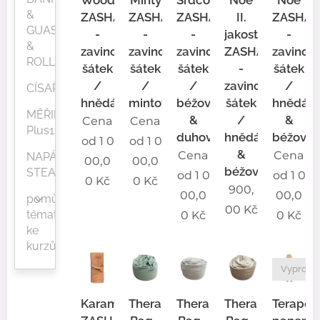
&
ZASHA®
ZASHA®
ZASHA®
II.
ZASHA
GUASHA
-
-
-
jakost
-
&
zavinovací
zavinovací
zavinovací
ZASHA®
zavinov
ROLLERY
šátek
šátek
šátek
-
šátek
/
/
/
zavinovací
/
CÍSAŘOVNÁM
hnědá
mintová
béžová
šátek
hnědá
MĚŘIDLO
&
/
&
Cena
Cena
Plus12
duhová
hnědá
béžová
od
1 0
od
1 0
&
Cena
Cena
NAPÁŘKY
00,0
00,0
béžová
STEAMY®
od
1 0
od
1 0
0
Kč
0
Kč
900,
00,0
00,0
pomůcky
00
Kč
tématicky
0
Kč
0
Kč
ke
kurzům
Vyprodá
Karamelka
Therapy
Therapy
Therapy
Terapeu