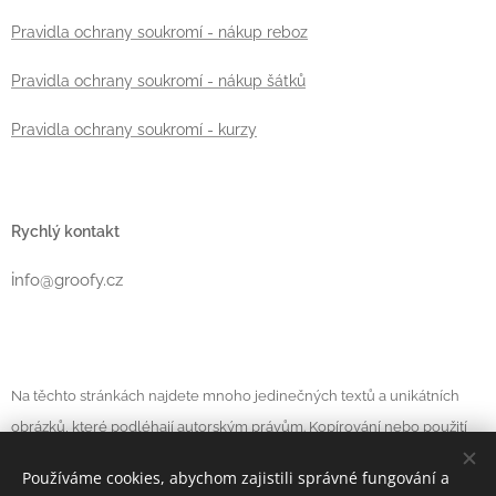
Pravidla ochrany soukromí - nákup reboz
Pravidla ochrany soukromí - nákup šátků
Pravidla ochrany soukromí - kurzy
Rychlý kontakt
i
nfo@groofy.cz
Na těchto stránkách najdete mnoho jedinečných textů a unikátních
obrázků, které podléhají autorským právům. Kopírování nebo použití
textů a obrázků bez svolení autora bude právně řešeno.
Prosíme,
Používáme cookies, abychom zajistili správné fungování a
buďte fér!