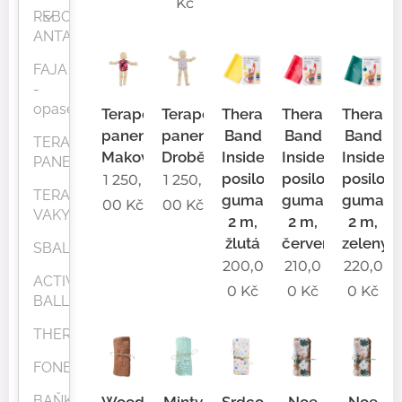
Kč
REBOZO
ANTAMA
FAJA
-
opasek
Terapeutická
Terapeutická
Thera-
Thera-
Thera-
panenka
panenka
Band
Band
Band
TERAPEUTICKÉ
Makovka
Droběnka
Inside
Inside
Inside
PANENKY
posilovací
posilovací
posilova
1 250,
1 250,
TERAPEUTICKÉ
guma
guma
guma
00
Kč
00
Kč
VAKY
2 m,
2 m,
2 m,
žlutá
červená
zelený
SBALL®
200,0
210,0
220,0
ACTIVE
0
Kč
0
Kč
0
Kč
BALL
THERABAND
FONENDOSKOPY
BAŇKY
Woody
Minty
Srdcovka
Noe
Noe