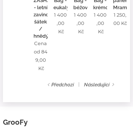
ZASHA®
Bag -
Bag -
Bag -
panenk
- letní
eukalyptový
béžový
krémový
Mramor
zavinovací
1 400
1 400
1 400
1 250,
šátek
,00
,00
,00
00
Kč
/
Kč
Kč
Kč
hnědý
Cena
od
84
9,00
Kč
Předchozí
Následující
GrooFy