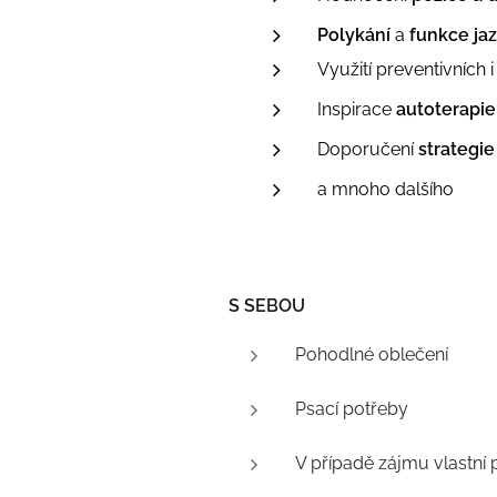
Polykání
a
funkce ja
Využití preventivních 
Inspirace
autoterapie
Doporučení
strategie
a mnoho dalšího
S SEBOU
Pohodlné oblečení
Psací potřeby
V případě zájmu vlastní 