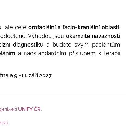
u
, ale celé
orofaciální a facio-kraniální oblasti
.
li odděleně. Výhodou jsou
okamžité návaznosti
cizní diagnostiku
a budete svým pacientům
ěláním
a nadstandardním přístupem k terapii
tna a 9.-11. září 2027
.
ganizací
UNIFY ČR
.
sti.