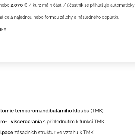
2
.070
/
nebo
€
kurz má 3 části
/ účastník se přihlašuje automaticky
á celá najednou nebo formou zálohy a následného doplatku
IFY
tomie temporomandibulárního kloubu
(TMK)
ro- i viscerocrania
s přihlédnutím k funkci TMK
alpace
zásadních struktur ve vztahu k TMK