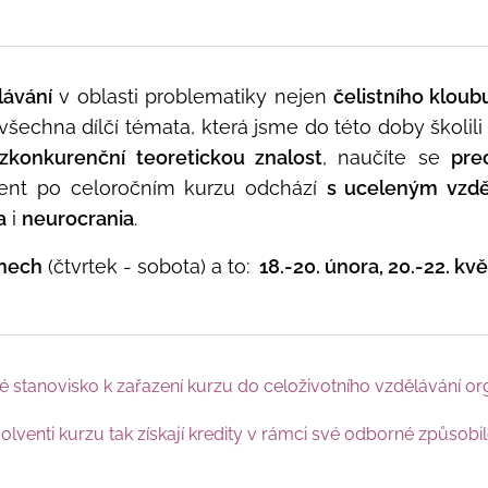
lávání
v oblasti problematiky nejen
čelistního kloub
všechna dílčí témata, která jsme do této doby školi
zkonkurenční teoretickou znalost
, naučíte se
pre
vent po celoročním kurzu odchází
s uceleným vzd
a
i
neurocrania
.
dnech
(čtvrtek - sobota) a to:
18
.-20. února, 20.-22. kvě
 stanovisko k zařazení kurzu do celoživotního vzdělávání or
olventi kurzu tak získají kredity v rámci své odborné způsobilo