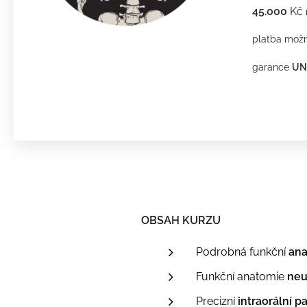
45.000
Kč
platba možn
garance
UN
OBSAH KURZU
Podrobná funkční
ana
Funkční anatomie
neu
Precizní
intraorální p