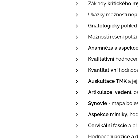
Základy
kritického m
Ukázky možností
nep
Gnatologický
pohled 
Možnosti řešení potíží
Anamnéza a aspekc
Kvalitativní
hodnocen
Kvantitativní
hodnoc
Auskultace TMK
a je
Artikulace
,
vedení
, c
Synovie
- mapa bolest
Aspekce mimiky
, ho
Cervikální fascie
a př
Hodnocení
pozice a 