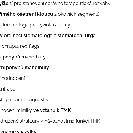
yšlení
pro stanovení správné terapeutické rozvahy
římého ošetření kloubu
z okolních segmentů
stomatologa pro fyzioterapeuty
v ordinaci stomatolo
ga a stomatochirurga
e
chrupu, red flags
í
pohybů mandibuly
ení
pohybů mandibuly
jí hodnocení
entrace
i, palpační diagnostika
dnocení mimiky
ve vztahu k TMK
idružené struktury v návaznosti na funkci TMK
dynamiky jazylky