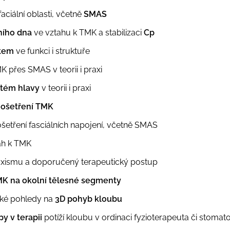
ciální oblasti, včetně
SMAS
ního dna
ve vztahu k TMK a stabilizaci
Cp
ykem
ve funkci i struktuře
 přes SMAS v teorii i praxi
stém hlavy
v teorii i praxi
 ošetření TMK
ošetření fasciálních napojení, včetně SMAS
ah k TMK
ruxismu a doporučený terapeutický postup
K na okolní tělesné segmenty
cké pohledy na
3D pohyb kloubu
py v terapii
potíží kloubu v ordinaci fyzioterapeuta či stomat