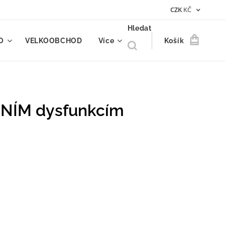
CZK
KČ
Hledat
O
VELKOOBCHOD
Více
Košík
RNÍM dysfunkcím