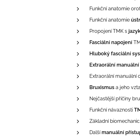
Funkční anatomie orofa
Funkční anatomie
úst
Propojení TMK s
jaz
Fasciální napojení
TMK
Hluboký fasciální sy
Extraorální manuální
Extraorální manuální 
Bruxismus
a jeho vzt
Nejčastější příčiny b
Funkční návaznosti
TM
Základní biomechani
Další
manuální přístu