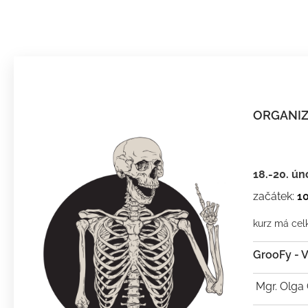
ORGANIZ
18.-20. úno
začátek:
1
kurz má cel
GrooFy - V
Mgr. Olga 