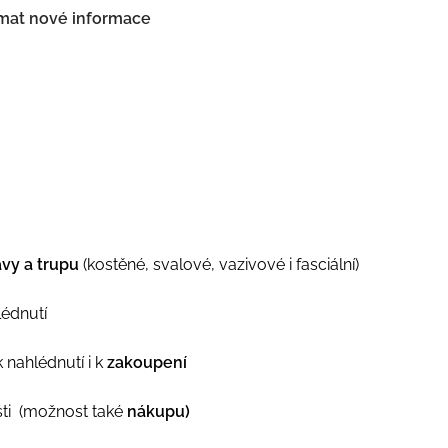
ímat nové informace
vy a trupu
(kostěné, svalové, vazivové i fasciální)
lédnutí
nahlédnutí i k
zakoupení
sti (možnost také
nákupu)