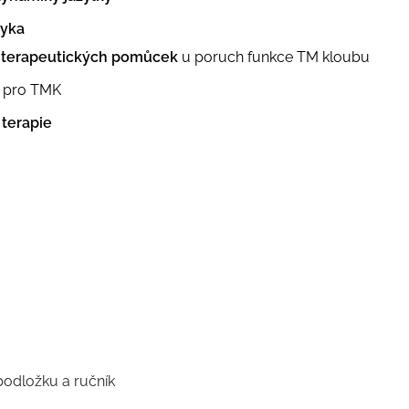
zyka
i
terapeutických pomůcek
u poruch funkce TM kloubu
pro TMK
 terapie
podložku a ručník