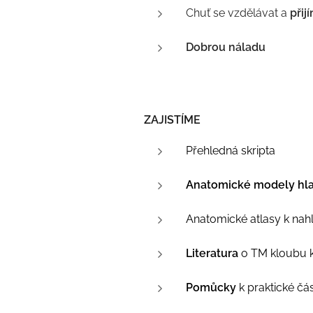
Chuť se vzdělávat a
přij
Dobrou náladu
ZAJISTÍME
Přehledná skripta
Anatomické modely hla
Anatomické atlasy k nah
Literatura
o TM kloubu k 
Pomůcky
k praktické čá