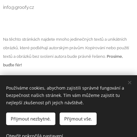
i
nfo@groofy.cz
Na těchto stránkách najdete mnoho jedinečných textů a unikátních
obrázků, které podléhají autorským právům. Kopírování nebo použití
textů a obrázků bez svolení autora bude právně řešeno.
Prosíme,
buďte fér!
Používáme cookies, abychom zajistili správné fungování a
Vytvořeno službou
Webnode
Cookies
bezpečnost našich stránek. Tím vám můžeme zajistit tu
nejlepší zkušenost při jejich návštěvě.
Měna
CZK Kč
EUR €
Přijmout nezbytné.
Přijmout vše.
Do košíku
Otevřít pokročilá nastavení