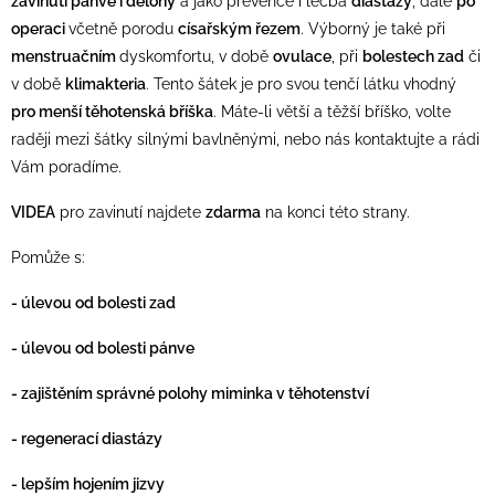
zavinutí pánve i dělohy
a jako prevence i léčba
diastázy
, dále
po
operaci
včetně porodu
císařským řezem
. Výborný je také při
menstruačním
dyskomfortu, v době
ovulace
, při
bolestech zad
či
v době
klimakteria
. Tento šátek je pro svou tenčí látku vhodný
pro menší těhotenská bříška
. Máte-li větší a těžší bříško, volte
raději mezi šátky silnými bavlněnými, nebo nás kontaktujte a rádi
Vám poradíme.
VIDEA
pro zavinutí najdete
zdarma
na konci této strany.
Pomůže s:
- úlevou od bolesti zad
- úlevou od bolesti pánve
- zajištěním správné polohy miminka v těhotenství
- regenerací diastázy
- lepším hojením jizvy