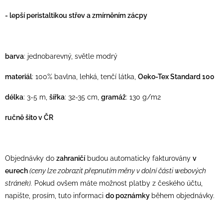
- lepší peristaltikou střev a
zmírněním
zácpy
barva
: jednobarevný, světle modrý
materiál
: 100% bavlna, lehká, tenčí látka,
Oeko-Tex Standard 100
délka
: 3-5 m,
šířka
: 32-35 cm,
gramáž
: 130 g/m2
ručně šito v ČR
Objednávky do
zahraničí
budou automaticky fakturovány
v
eurech
(ceny lze zobrazit přepnutím měny v dolní části webových
stránek).
Pokud ovšem máte možnost platby z českého účtu,
napište, prosím, tuto informaci
do poznámky
během objednávky.