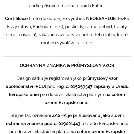
.
podle přísných mezinárodních kritérií
Certifikace
tímto deklaruje, že výrobek
NEOBSAHUJE
:
těžké
kovy (olovo, kadmium, nikl), pesticidy, formaldehyd, ftaláty
(změkčovadla), zakázaná azobarviva nebo třeba látky, které
mohou vyvolávat alergie.
OCHRANNÁ ZNÁMKA & PRŮMYSLOVÝ VZOR
Design šátku je registrován jako
průmyslový vzor
Společenství (RCD)
pod
reg. č. 015059347 zapsaný u Úřadu
Evropské unie
pro duševní vlastnictví platným
na celém
území Evropské unie
.
Stejně tak označení
ZASHA je přihlašováno jako slovní
ochranná známka pod č. 019021443
u Úřadu Evropské unie
pro duševní vlastnictví platné
na celém území Evropské