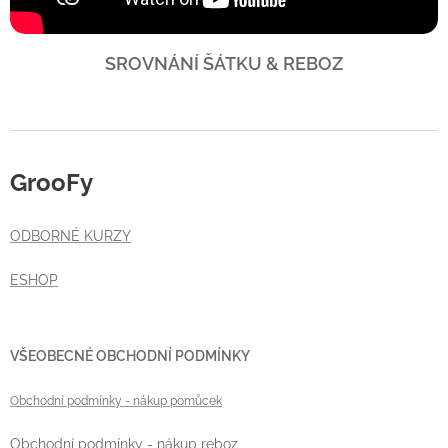
SROVNÁNÍ ŠÁTKU & REBOZ
GrooFy
ODBORNÉ KURZY
ESHOP
VŠEOBECNÉ OBCHODNÍ PODMÍNKY
Obchodní podmínky
- nákup pomůcek
Obchodní podmínky - nákup reboz