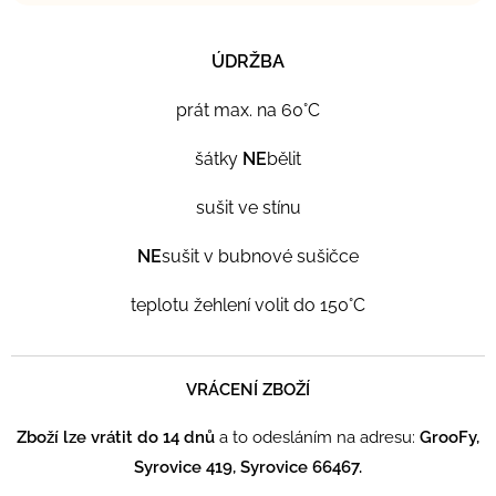
ÚDRŽBA
prát max. na 60°C
šátky
NE
bělit
sušit ve stínu
NE
sušit v bubnové sušičce
teplotu žehlení volit do 150°C
VRÁCENÍ ZBOŽÍ
Zboží lze vrátit do 14 dnů
a to odesláním na adresu:
GrooFy,
Syrovice 419, Syrovice 66467.