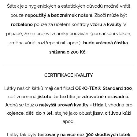
Šátek je z hygienických a estetických důvodů možné vrátit
pouze
nepoužitý a bez známek nošení.
Zboží může být
rozbaleno
pouze za účelem kontroly
vzoru
a
kvality
. V
případě, že se projeví známky používání (pomačkání vláken,
,
změna vůně, roztřepení nití apod.)
bude vrácená částka
.
snížena o 200 Kč
CERTIFIKACE KVALITY
Látky našich šátků mají certifikaci
OEKO-TEX® Standard 100
,
což znamená
jistotu, že textilie je zdravotně nezávadná.
=
,
Jedná se totiž o
n
ejvyšší úroveň kvality
třída I
vhodná pro
,
kojence, děti do 3 let
stejně jako oblast
jizev
,
citlivou kůži
apod.
Látky tak byly
testovány na více než 300 škodlivých látek